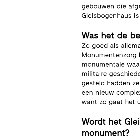
gebouwen die afg
Gleisbogenhaus is
Was het de be
Zo goed als allem
Monumentenzorg be
monumentale waard
militaire geschied
gesteld hadden z
een nieuw complex
want zo gaat het u
Wordt het Gle
monument?