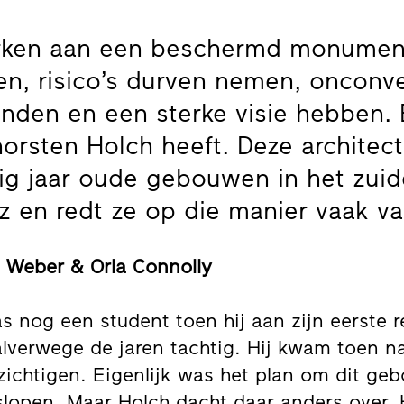
ken aan een beschermd monument
en, risico’s durven nemen, onconv
nden en een sterke visie hebben. 
orsten Holch heeft. Deze architect
ig jaar oude gebouwen in het zui
z en redt ze op die manier vaak va
 Weber & Orla Connolly
 nog een student toen hij aan zijn eerste r
lverwege de jaren tachtig. Hij kwam toen 
zichtigen. Eigenlijk was het plan om dit g
e slopen. Maar Holch dacht daar anders over.