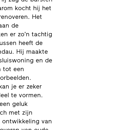
arom kocht hij het
 renoveren. Het
aan de
n er zo’n tachtig
tussen heeft de
ndau. Hij maakte
 sluiswoning en de
m tot een
oorbeelden.
an je er zeker
deel te vormen.
 een geluk
ch met zijn
 ontwikkeling van
noveren van oude