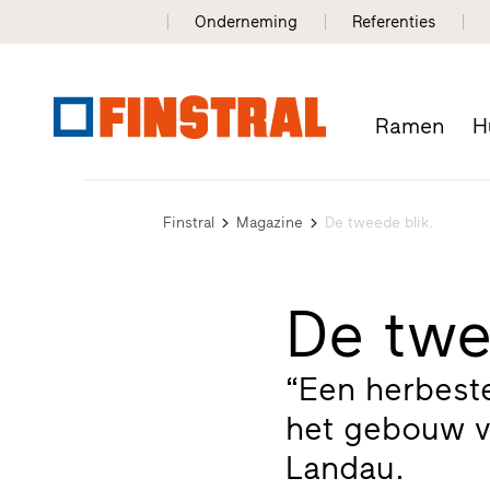
Onderneming
Referenties
Ramen
H
Finstral
Magazine
De tweede blik.
De twe
“Een herbest
het gebouw v
Landau.