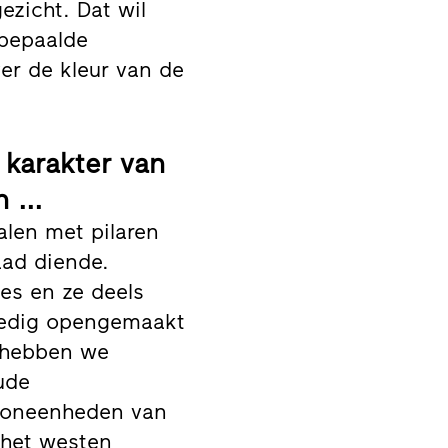
ezicht. Dat wil
bepaalde
er de kleur van de
karakter van
 ...
alen met pilaren
aad diende.
es en ze deels
ledig opengemaakt
r hebben we
ude
wooneenheden van
 het westen