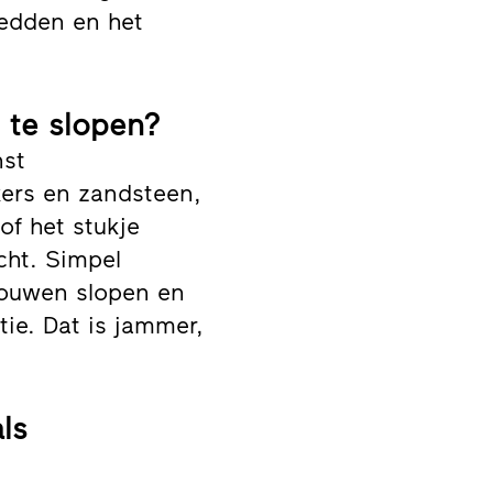
edden en het
 te slopen?
nst
kers en zandsteen,
of het stukje
acht. Simpel
bouwen slopen en
ie. Dat is jammer,
ls