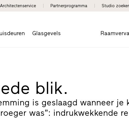
Architectenservice
Partnerprogramma
Studio zoeke
uisdeuren
Glasgevels
Raamverv
ede blik.
emming is geslaagd wanneer je 
roeger was”: indrukwekkende re