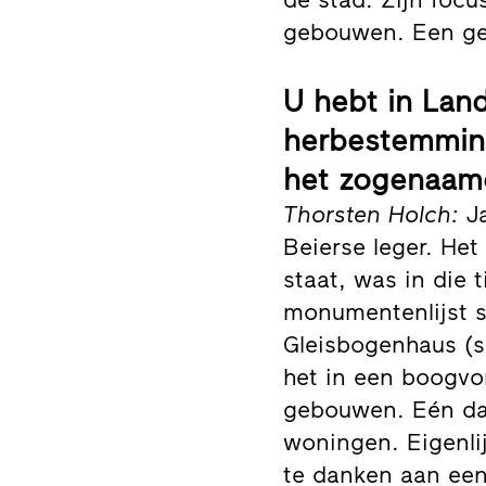
gebouwen. Een ges
U hebt in Lan
herbestemming
het zogenaamd
Thorsten Holch:
Ja
Beierse leger. He
staat, was in die 
monumentenlijst st
Gleisbogenhaus (s
het in een boogv
gebouwen. Eén da
woningen. Eigenli
te danken aan een 