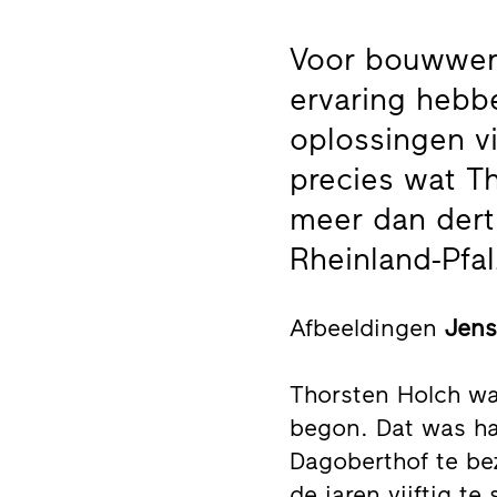
Voor bouwwer
ervaring hebb
oplossingen vi
precies wat Th
meer dan dert
Rheinland-Pfal
Afbeeldingen
Jens
Thorsten Holch was
begon. Dat was ha
Dagoberthof te be
de jaren vijftig t