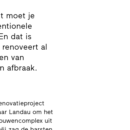
 moet je
entionele
En dat is
 renoveert al
den van
n afbraak.
enovatieproject
naar Landau om het
ebouwencomplex uit
 Hij zag de barsten