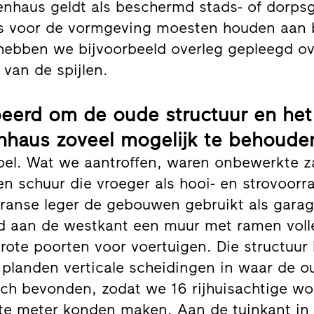
enhaus geldt als beschermd stads- of dorpsg
s voor de vormgeving moesten houden aan 
 hebben we bijvoorbeeld overleg gepleegd ov
van de spijlen.
eerd om de oude structuur en het 
nhaus zoveel mogelijk te behouden
oel. Wat we aantroffen, waren onbewerkte z
en schuur die vroeger als hooi- en strovoorr
Franse leger de gebouwen gebruikt als garag
d aan de westkant een muur met ramen vol
grote poorten voor voertuigen. Die structuu
landen verticale scheidingen in waar de o
ich bevonden, zodat we 16 rijhuisachtige 
nte meter konden maken. Aan de tuinkant in