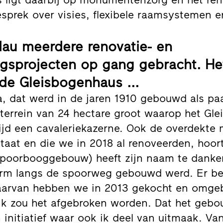
prek over visies, flexibele raamsystemen en
dau meerdere renovatie- en
sprojecten op gang gebracht. Het
e Gleisbogenhaus ...
, dat werd in de jaren 1910 gebouwd als paa
t terrein van 24 hectare groot waarop het Gl
tijd een cavaleriekazerne. Ook de overdekte
aat en die we in 2018 al renoveerden, hoort
poorbooggebouw) heeft zijn naam te danken
orm langs de spoorweg gebouwd werd. Er be
arvan hebben we in 2013 gekocht en omge
jk zou het afgebroken worden. Dat het gebou
initiatief waar ook ik deel van uitmaak. Van