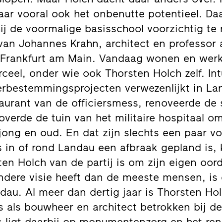
aar vooral ook het onbenutte potentieel. Da
ij de voormalige basisschool voorzichtig te
an Johannes Krahn, architect en professor 
Frankfurt am Main. Vandaag wonen en werke
ceel, onder wie ook Thorsten Holch zelf. In
 herbestemmingsprojecten verwezenlijkt in La
aurant van de officiersmess, renoveerde de
overde de tuin van het militaire hospitaal o
ong en oud. En dat zijn slechts een paar v
 in of rond Landau een afbraak gepland is, k
ten Holch van de partij is om zijn eigen oor
andere visie heeft dan de meeste mensen, is
dau. Al meer dan dertig jaar is Thorsten Hol
 als bouwheer en architect betrokken bij de
us ligt daarbij op monumentenzorg en het re