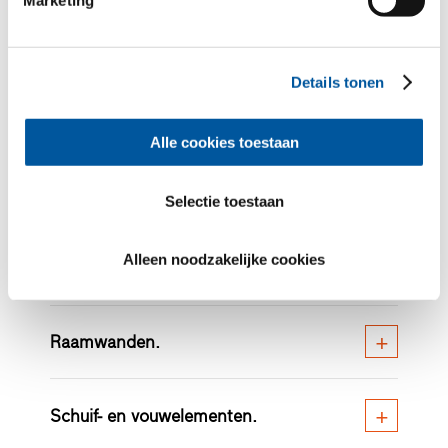
Marketing
Gratis brochure bestellen
Details tonen
Alle cookies toestaan
Stel uw unieke glasgevel samen.
Selectie toestaan
Alleen noodzakelijke cookies
Alle glasgevels op een rijtje.
Raamwanden.
Schuif- en vouwelementen.