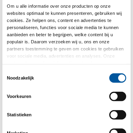
Om u alle informatie over onze producten op onze
websites optimaal te kunnen presenteren, gebruiken wij
cookies. Ze helpen ons, content en advertenties te
personaliseren, functies voor sociale media te kunnen
aanbieden en beter te begrijpen, welke content bij u
populair is. Daarom verzoeken wij u, ons en onze
partners toestemming te geven om cookies te gebruiken
voor sociale media, advertenties en analyses. Onze
partners kunnen deze informatie met andere gegevens
combineren, die u aan hen verstrekt heeft of die ze in het
Toestemmingsselectie
kader van uw gebruik van de diensten hebben
Noodzakelijk
verzameld. Hartelijk dank.
Inspiratie en oriëntatie.
Voorkeuren
Ramen en glasgevels zijn complex en een
investering voor tientallen jaren. Lees meer over
onze filosofie van ramenbouw. En welke
mogelijkheden u met ons omvangrijke
Statistieken
assortiment heeft. Graag sturen wij u gratis
informatiemateriaal toe.