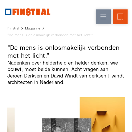
FL
Raamvervanging
Ramen
Onderneming
Referenties
Finstral
Magazine
Nieuw-/Verbouwing
Huisdeuren
“De mens is onlosmakelijk verbonden met het licht.”
Architectenservice
Partnerprogramma
“De mens is onlosmakelijk verbonden
Glasgevels
Studio
met het licht.”
zoeken
Snelle
Nadenken over helderheid en helder denken: wie
toegang
bouwt, moet beide kunnen. Acht vragen aan
Jeroen Derksen en David Windt van derksen | windt
architecten in Nederland.