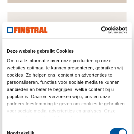
Gesprek over architectuur
Acht vragen over licht en meer. Nog meer
boeiende antwoorden uit heel Europa.
Deze website gebruikt Cookies
Om u alle informatie over onze producten op onze
websites optimaal te kunnen presenteren, gebruiken wij
cookies. Ze helpen ons, content en advertenties te
personaliseren, functies voor sociale media te kunnen
aanbieden en beter te begrijpen, welke content bij u
populair is. Daarom verzoeken wij u, ons en onze
partners toestemming te geven om cookies te gebruiken
voor sociale media, advertenties en analyses. Onze
partners kunnen deze informatie met andere gegevens
combineren, die u aan hen verstrekt heeft of die ze in het
Toestemmingsselectie
kader van uw gebruik van de diensten hebben
Noodzakelijk