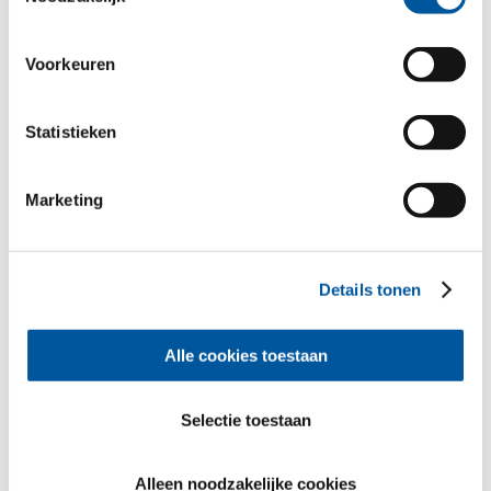
verzameld. Hartelijk dank.
Framing Light.
Voorkeuren
Statistieken
Marketing
Details tonen
Alle cookies toestaan
“Architectuur is een belofte.”
Selectie toestaan
Alleen noodzakelijke cookies