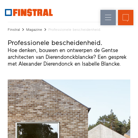
FL
Raamvervanging
Ramen
Onderneming
Referenties
Finstral
Magazine
Professionele bescheidenheid.
Nieuw-/Verbouwing
Huisdeuren
Architectenservice
Professionele bescheidenheid.
Partnerprogramma
Glasgevels
Hoe denken, bouwen en ontwerpen de Gentse
Studio
architecten van Dierendonckblancke? Een gesprek
zoeken
met Alexander Dierendonck en Isabelle Blancke.
Snelle
toegang