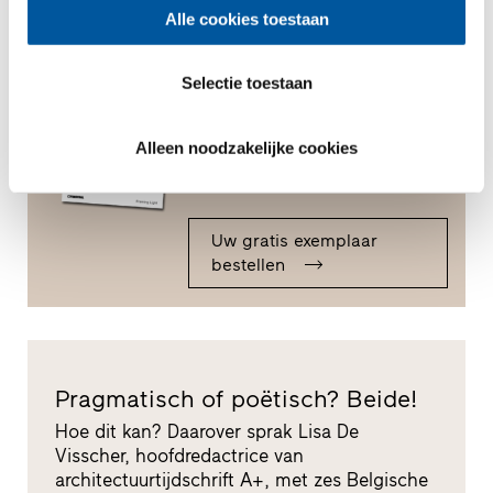
Alle cookies toestaan
Selectie toestaan
F_03 Het Finstral Magazine
Framing Light: 164 pagina’s met
gesprekken, essays en meningen
Alleen noodzakelijke cookies
over thema’s rond architectuur in
al haar facetten.
Uw gratis exemplaar
bestellen
Pragmatisch of poëtisch? Beide!
Hoe dit kan? Daarover sprak Lisa De
Visscher, hoofdredactrice van
architectuurtijdschrift A+, met zes Belgische