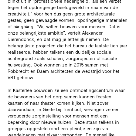
blinkt uit in ‘professionele nederigheid’, als een verzet
tegen het opdringerige beeldgeweld in naam van de
creativiteit.” Voor hen dus geen grote architecturale
gestes, geen gewaagde vormen, opdringerige materialen
of
blingbling
. “Wij willen bouwen voor mensen. Dat is
onze belangrijkste ambitie”, vertelt Alexander
Dierendonck, en dat mag je letterlijk nemen. De
belangrijkste projecten die het bureau de laatste tien jaar
realiseerde, hebben telkens een duidelijke sociale
achtergrond zoals scholen, zorgprojecten of sociale
huisvesting. Ook wonnen ze in 2015 samen met
Robbrecht en Daem architecten de wedstrijd voor het
VRT-gebouw.
In Kasterlee bouwden ze een ontmoetingscentrum waar
de bewoners van het dorp samen kunnen feesten,
kaarten of naar theater komen kijken. Niet zover
daarvandaan, in Gierle bij Turnhout, vervingen ze een
verouderde zorginstelling voor mensen met een
beperking door nieuwe huizen. Deze staan telkens in
groepjes opgesteld rond een pleintje en zijn via
wandelpaden met elkaar verbonden. De menselijke