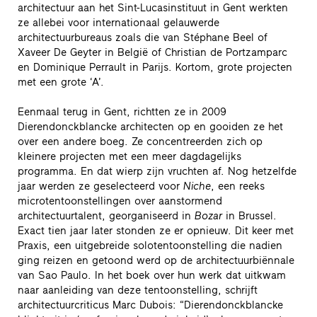
architectuur aan het Sint-Lucasinstituut in Gent werkten
ze allebei voor internationaal gelauwerde
architectuurbureaus zoals die van Stéphane Beel of
Xaveer De Geyter in België of Christian de Portzamparc
en Dominique Perrault in Parijs. Kortom, grote projecten
met een grote ‘A’.
Eenmaal terug in Gent, richtten ze in 2009
Dierendonckblancke architecten op en gooiden ze het
over een andere boeg. Ze concentreerden zich op
kleinere projecten met een meer dagdagelijks
programma. En dat wierp zijn vruchten af. Nog hetzelfde
jaar werden ze geselecteerd voor
Niche
, een reeks
microtentoonstellingen over aanstormend
architectuurtalent, georganiseerd in
Bozar
in Brussel.
Exact tien jaar later stonden ze er opnieuw. Dit keer met
Praxis, een uitgebreide solotentoonstelling die nadien
ging reizen en getoond werd op de architectuurbiënnale
van Sao Paulo. In het boek over hun werk dat uitkwam
naar aanleiding van deze tentoonstelling, schrijft
architectuurcriticus Marc Dubois: “Dierendonckblancke