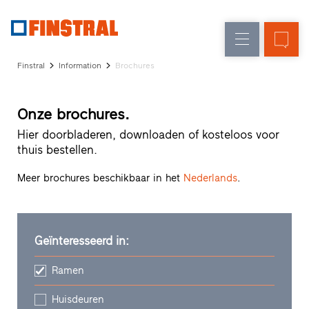
FL
Raamvervanging
Ramen
Onderneming
Referenties
Finstral
Information
Brochures
Nieuw-/Verbouwing
Huisdeuren
Architectenservice
Partnerprogramma
Glasgevels
Onze brochures.
Studio
zoeken
Hier doorbladeren, downloaden of kosteloos voor
Snelle
thuis bestellen.
toegang
Meer brochures beschikbaar in het
Nederlands
.
Geïnteresseerd in:
Ramen
Huisdeuren