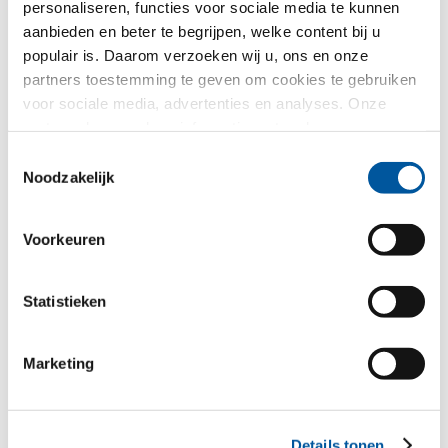
personaliseren, functies voor sociale media te kunnen
Ramen
aanbieden en beter te begrijpen, welke content bij u
populair is. Daarom verzoeken wij u, ons en onze
Huisdeuren
partners toestemming te geven om cookies te gebruiken
voor sociale media, advertenties en analyses. Onze
Glasgevels
partners kunnen deze informatie met andere gegevens
combineren, die u aan hen verstrekt heeft of die ze in het
Toestemmingsselectie
Raamvervanging
kader van uw gebruik van de diensten hebben
Noodzakelijk
verzameld. Hartelijk dank.
Nieuw-/Verbouwing
Voorkeuren
Uw bericht
Statistieken
Marketing
Details tonen