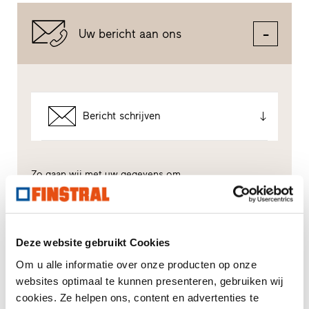
Uw bericht aan ons
Bericht schrijven
Zo gaan wij met uw gegevens om.
Wij gebruiken uw gegevens om uw aanvraag zo goed
mogelijk te verwerken - maar niet voor ongewenste
reclame. Hiervoor geven wij u rechtstreeks door aan
de desbetreffende dealer - ook alleen voor dit doel. Alle
details i.v.m. de gegevensverwerking worden
Deze website gebruikt Cookies
beschreven in deze
privacyverklaring
.
Om u alle informatie over onze producten op onze
websites optimaal te kunnen presenteren, gebruiken wij
Voor welk thema heeft u vooral interesse?
cookies. Ze helpen ons, content en advertenties te