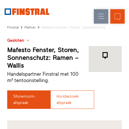
FL
Raamvervanging
Ramen
Onderneming
Referenties
Finstral
Partner
Mafesto Fenster, Storen, Sonnenschutz
Nieuw-/Verbouwing
Huisdeuren
Architectenservice
Gesloten
Partnerprogramma
Glasgevels
Studio
Mafesto Fenster, Storen,
zoeken
Sonnenschutz: Ramen –
Snelle
Wallis
toegang
Handelspartner Finstral met 100
m² tentoonstelling.
Showroom-
Huisbezoek-
afspraak
afspraak