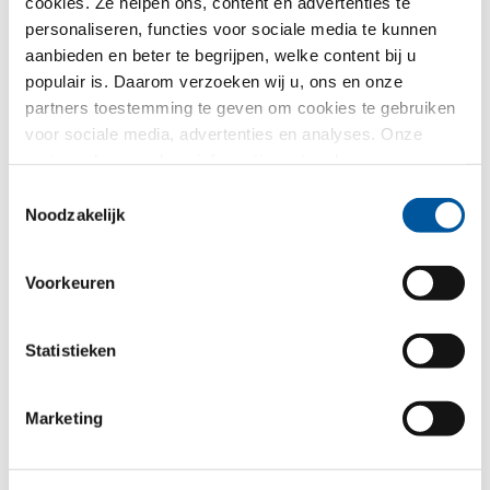
cookies. Ze helpen ons, content en advertenties te
Kozijnen
personaliseren, functies voor sociale media te kunnen
aanbieden en beter te begrijpen, welke content bij u
Huisdeuren
populair is. Daarom verzoeken wij u, ons en onze
partners toestemming te geven om cookies te gebruiken
Glasgevels
voor sociale media, advertenties en analyses. Onze
partners kunnen deze informatie met andere gegevens
Renovatie
combineren, die u aan hen verstrekt heeft of die ze in het
Toestemmingsselectie
kader van uw gebruik van de diensten hebben
Noodzakelijk
Nieuw-/Verbouw
verzameld. Hartelijk dank.
Voorkeuren
Uw bericht
Statistieken
Marketing