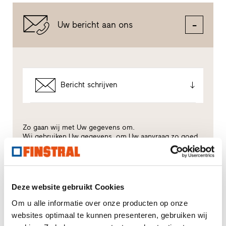
Uw bericht aan ons
Bericht schrijven
Zo gaan wij met Uw gegevens om.
Wij gebruiken Uw gegevens, om Uw aanvraag zo goed
mogelijk te verwerken - maar niet voor ongewenste
reclame. Hiervoor geven wij U rechtstreeks door aan
de desbetreffende dealer - ook alleen voor dit doel. Alle
details van de gegevensverwerking worden beschreven
in dit
privacybeleid
.
Deze website gebruikt Cookies
Om u alle informatie over onze producten op onze
Voor welk thema heeft u vooral interesse?
websites optimaal te kunnen presenteren, gebruiken wij