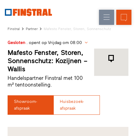
N
Renovatie
Kozijnen
Onderneming
Referenties
Finstral
Partner
Mafesto Fenster, Storen, Sonnenschutz
Nieuw-/Verbouw
Huisdeuren
Architecten-
Gesloten
. opent op Vrijdag om 08:00
Service
Glasgevels
Showroom
Mafesto Fenster, Storen,
Heeze
Sonnenschutz: Kozijnen –
Showroom
Wallis
Hoofddorp
Showroom
Handelspartner Finstral met 100
Apeldoorn
m² tentoonstelling.
Snelle
toegang
Showroom-
Huisbezoek-
afspraak
afspraak