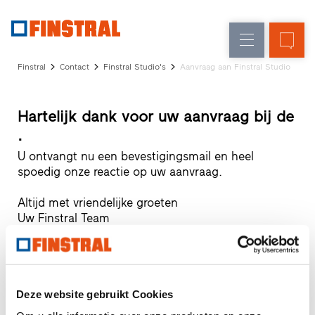
FL
Raamvervanging
Ramen
Onderneming
Referenties
Finstral
Contact
Finstral Studio's
Aanvraag aan Finstral Studio
Nieuw-/Verbouwing
Huisdeuren
Architectenservice
Partnerprogramma
Glasgevels
Hartelijk dank voor uw aanvraag bij de
Studio
.
zoeken
Snelle
U ontvangt nu een bevestigingsmail en heel
toegang
spoedig onze reactie op uw aanvraag.
Altijd met vriendelijke groeten
Uw Finstral Team
En zo gaan we verder.
Deze website gebruikt Cookies