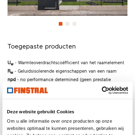
Toegepaste producten
U
- Warmteoverdrachtscoëfficient van het raamelement
w
R
- Geluidsisolerende eigenschappen van een raam
w
npd
- no performance determined (geen prestatie
vastgesteld)
FIN-Vista Raamwand
Deze website gebruikt Cookies
157/169/193
Om u alle informatie over onze producten op onze
Aluminium-Kunststof
websites optimaal te kunnen presenteren, gebruiken wij