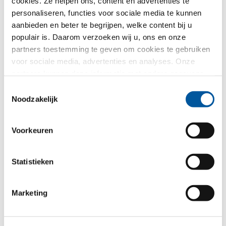
cookies. Ze helpen ons, content en advertenties te
Productgegevensblad downloaden
personaliseren, functies voor sociale media te kunnen
Bestektekst aanvragen
aanbieden en beter te begrijpen, welke content bij u
Productstalen aanvragen
populair is. Daarom verzoeken wij u, ons en onze
CAD-data aanvragen
partners toestemming te geven om cookies te gebruiken
voor sociale media, advertenties en analyses. Onze
partners kunnen deze informatie met andere gegevens
FIN-Window Nova-line 77+8
combineren, die u aan hen verstrekt heeft of die ze in het
Toestemmingsselectie
Aluminium-Kunststof
kader van uw gebruik van de diensten hebben
Noodzakelijk
verzameld. Hartelijk dank.
Productdatasheets downloaden
Bestektekst aanvragen
Voorkeuren
Productstalen aanvragen
CAD-data aanvragen
Statistieken
Marketing
Dit project bevalt u