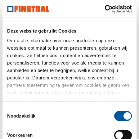
R
- Geluidsisolerende eigenschappen van een raam
w
npd
- no performance determined (geen prestatie
vastgesteld)
Deze website gebruikt Cookies
FIN-72 Classic-line 72
Om u alle informatie over onze producten op onze
websites optimaal te kunnen presenteren, gebruiken wij
Kunststof-Kunststof
cookies. Ze helpen ons, content en advertenties te
FIN-Window is de opvolger van de productlijn
personaliseren, functies voor sociale media te kunnen
FIN-72
aanbieden en beter te begrijpen, welke content bij u
populair is. Daarom verzoeken wij u, ons en onze
partners toestemming te geven om cookies te gebruiken
voor sociale media, advertenties en analyses. Onze
partners kunnen deze informatie met andere gegevens
Dit project bevalt u
combineren, die u aan hen verstrekt heeft of die ze in het
Toestemmingsselectie
kader van uw gebruik van de diensten hebben
Noodzakelijk
Vragen.
Advies.
Materiaal.
verzameld. Hartelijk dank.
Voorkeuren