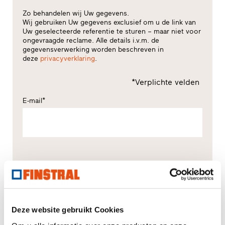
Zo behandelen wij Uw gegevens.
Wij gebruiken Uw gegevens exclusief om u de link van
Uw geselecteerde referentie te sturen – maar niet voor
ongevraagde reclame. Alle details i.v.m. de
gegevensverwerking worden beschreven in
deze
privacyverklaring
.
*Verplichte velden
E-mail*
Gegevensverwerking bij Finstral
(privacyverklaring)
Toestemming voor gegevensverwerking*
U verklaart dat u de privacyverklaring gelezen heeft
en dat u meerderjarig of ten minste 16 jaar oud bent
Deze website gebruikt Cookies
en dat u toestemming geeft voor het opnemen van