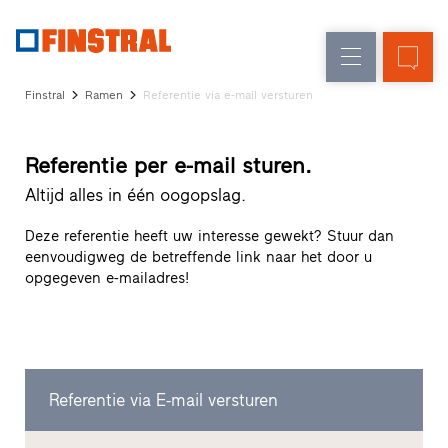
FL
Raamvervanging
Ramen
Onderneming
Referenties
Finstral
Ramen
Referentie via e-mail versturen
Nieuw-/Verbouwing
Huisdeuren
Architectenservice
Partnerprogramma
Glasgevels
Referentie per e-mail sturen.
Studio
zoeken
Altijd alles in één oogopslag.
Snelle
toegang
Deze referentie heeft uw interesse gewekt? Stuur dan
eenvoudigweg de betreffende link naar het door u
opgegeven e-mailadres!
Referentie via E-mail versturen