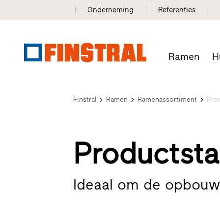
Onderneming
Referenties
Ramen
H
Finstral
Ramen
Ramenassortiment
Pro
Productsta
Ideaal om de opbouw