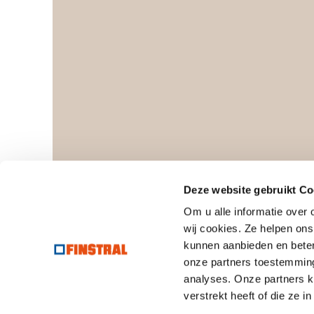
Deze website gebruikt Co
Om u alle informatie over
wij cookies. Ze helpen ons
kunnen aanbieden en beter 
onze partners toestemming
© Finstral AG
Bedrijfskapitaal: € 5.648.70
analyses. Onze partners 
BTW-nr.: IT00122260219
verstrekt heeft of die ze 