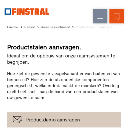
FL
Raamvervanging
Ramen
Onderneming
Referenties
Finstral
Ramen
Ramenassortiment
Productstalen aanvragen
Nieuw-/Verbouwing
Huisdeuren
Architectenservice
Partnerprogramma
Glasgevels
Productstalen aanvragen.
Studio
zoeken
Ideaal om de opbouw van onze raamsystemen te
Snelle
begrijpen.
toegang
Hoe ziet de gewenste vleugelvariant er van buiten en van
binnen uit? Hoe zijn de afzonderlijke componenten
gerangschikt, welke indruk maakt de raamkern? Overtuig
uzelf heel snel - aan de hand van een productstalen van
uw gewenste raam.
Productdemo aanvragen