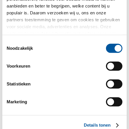
aanbieden en beter te begrijpen, welke content bij u
Uw geselecteerde demo
populair is. Daarom verzoeken wij u, ons en onze
partners toestemming te geven om cookies te gebruiken
voor sociale media, advertenties en analyses. Onze
partners kunnen deze informatie met andere gegevens
combineren, die u aan hen verstrekt heeft of die ze in het
Toestemmingsselectie
kader van uw gebruik van de diensten hebben
Noodzakelijk
verzameld. Hartelijk dank.
Voorkeuren
FIN-Window Nova-line Plus
Statistieken
90
Kunststof-Kunststof
Marketing
Uw bericht
Details tonen