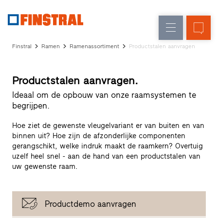
FL
Raamvervanging
Ramen
Onderneming
Referenties
Finstral
Ramen
Ramenassortiment
Productstalen aanvragen
Nieuw-/Verbouwing
Huisdeuren
Architectenservice
Partnerprogramma
Glasgevels
Productstalen aanvragen.
Studio
zoeken
Ideaal om de opbouw van onze raamsystemen te
Snelle
begrijpen.
toegang
Hoe ziet de gewenste vleugelvariant er van buiten en van
binnen uit? Hoe zijn de afzonderlijke componenten
gerangschikt, welke indruk maakt de raamkern? Overtuig
uzelf heel snel - aan de hand van een productstalen van
uw gewenste raam.
Productdemo aanvragen