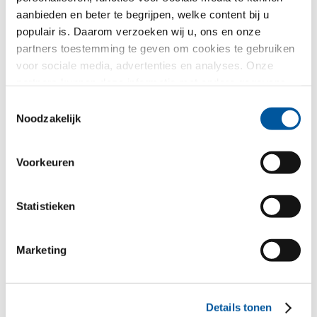
aanbieden en beter te begrijpen, welke content bij u
Uw geselecteerde demo
populair is. Daarom verzoeken wij u, ons en onze
partners toestemming te geven om cookies te gebruiken
voor sociale media, advertenties en analyses. Onze
partners kunnen deze informatie met andere gegevens
combineren, die u aan hen verstrekt heeft of die ze in het
Toestemmingsselectie
kader van uw gebruik van de diensten hebben
Noodzakelijk
verzameld. Hartelijk dank.
Voorkeuren
FIN-Window Nova-line Plus
Statistieken
77+8
Aluminium-Kunststof
Marketing
Uw bericht
Details tonen