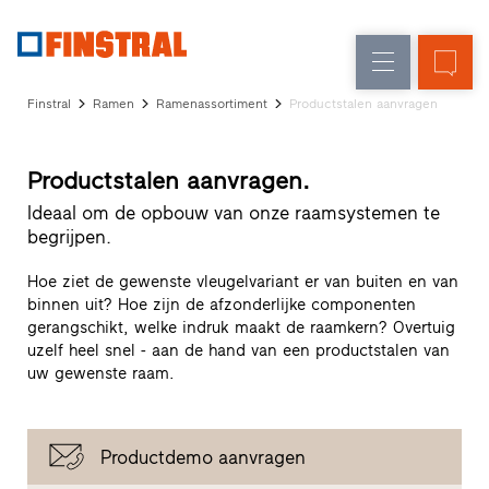
FL
Raamvervanging
Ramen
Onderneming
Referenties
Finstral
Ramen
Ramenassortiment
Productstalen aanvragen
Nieuw-/Verbouwing
Huisdeuren
Architectenservice
Partnerprogramma
Glasgevels
Productstalen aanvragen.
Studio
zoeken
Ideaal om de opbouw van onze raamsystemen te
Snelle
begrijpen.
toegang
Hoe ziet de gewenste vleugelvariant er van buiten en van
binnen uit? Hoe zijn de afzonderlijke componenten
gerangschikt, welke indruk maakt de raamkern? Overtuig
uzelf heel snel - aan de hand van een productstalen van
uw gewenste raam.
Productdemo aanvragen