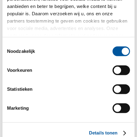
aanbieden en beter te begrijpen, welke content bij u
Uw geselecteerde demo
populair is. Daarom verzoeken wij u, ons en onze
partners toestemming te geven om cookies te gebruiken
voor sociale media, advertenties en analyses. Onze
partners kunnen deze informatie met andere gegevens
combineren, die u aan hen verstrekt heeft of die ze in het
Toestemmingsselectie
kader van uw gebruik van de diensten hebben
Noodzakelijk
verzameld. Hartelijk dank.
Voorkeuren
FIN-Window Slim-line Cristal
Statistieken
77
Kunststof-Kunststof
Marketing
Uw bericht
Details tonen