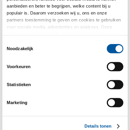
aanbieden en beter te begrijpen, welke content bij u
Uw geselecteerde demo
populair is. Daarom verzoeken wij u, ons en onze
partners toestemming te geven om cookies te gebruiken
voor sociale media, advertenties en analyses. Onze
partners kunnen deze informatie met andere gegevens
combineren, die u aan hen verstrekt heeft of die ze in het
Toestemmingsselectie
kader van uw gebruik van de diensten hebben
Noodzakelijk
verzameld. Hartelijk dank.
Voorkeuren
FIN-Project Classic-line
Statistieken
78/88
Aluminium-Aluminium
Marketing
Uw bericht
Details tonen