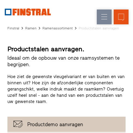
FL
Raamvervanging
Ramen
Onderneming
Referenties
Finstral
Ramen
Ramenassortiment
Productstalen aanvragen
Nieuw-/Verbouwing
Huisdeuren
Architectenservice
Partnerprogramma
Glasgevels
Productstalen aanvragen.
Studio
zoeken
Ideaal om de opbouw van onze raamsystemen te
Snelle
begrijpen.
toegang
Hoe ziet de gewenste vleugelvariant er van buiten en van
binnen uit? Hoe zijn de afzonderlijke componenten
gerangschikt, welke indruk maakt de raamkern? Overtuig
uzelf heel snel - aan de hand van een productstalen van
uw gewenste raam.
Productdemo aanvragen