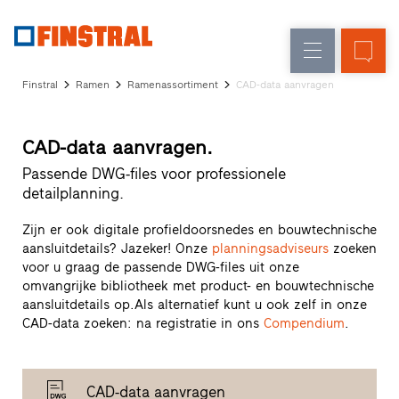
FL
Raamvervanging
Ramen
Onderneming
Referenties
Finstral
Ramen
Ramenassortiment
CAD-data aanvragen
Nieuw-/Verbouwing
Huisdeuren
Architectenservice
Partnerprogramma
Glasgevels
CAD-data aanvragen.
Studio
zoeken
Passende DWG-files voor professionele
Snelle
detailplanning.
toegang
Zijn er ook digitale profieldoorsnedes en bouwtechnische
aansluitdetails? Jazeker! Onze
planningsadviseurs
zoeken
voor u graag de passende DWG-files uit onze
omvangrijke bibliotheek met product- en bouwtechnische
aansluitdetails op.Als alternatief kunt u ook zelf in onze
CAD-data zoeken: na registratie in ons
Compendium
.
CAD-data aanvragen