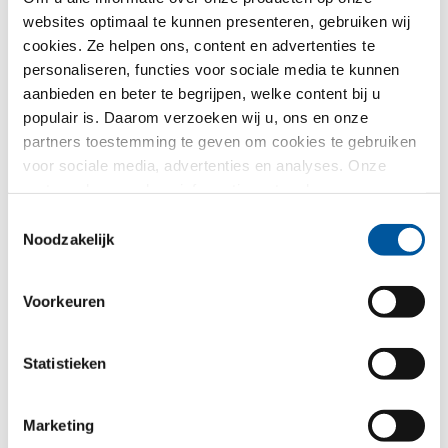
Land*
websites optimaal te kunnen presenteren, gebruiken wij
cookies. Ze helpen ons, content en advertenties te
Kiezen
personaliseren, functies voor sociale media te kunnen
aanbieden en beter te begrijpen, welke content bij u
populair is. Daarom verzoeken wij u, ons en onze
Selectie CAD-data voor vleugelvarianten
partners toestemming te geven om cookies te gebruiken
voor sociale media, advertenties en analyses. Onze
partners kunnen deze informatie met andere gegevens
combineren, die u aan hen verstrekt heeft of die ze in het
Toestemmingsselectie
kader van uw gebruik van de diensten hebben
Noodzakelijk
verzameld. Hartelijk dank.
Voorkeuren
FIN-Window Vast raam 90
Statistieken
Kunststof-Kunststof
Marketing
Stuur mij a.u.b. de volgende CAD-details toe*