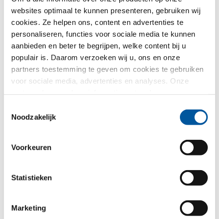
Land*
websites optimaal te kunnen presenteren, gebruiken wij
cookies. Ze helpen ons, content en advertenties te
Kiezen
personaliseren, functies voor sociale media te kunnen
aanbieden en beter te begrijpen, welke content bij u
populair is. Daarom verzoeken wij u, ons en onze
Selectie CAD-data voor vleugelvarianten
partners toestemming te geven om cookies te gebruiken
voor sociale media, advertenties en analyses. Onze
partners kunnen deze informatie met andere gegevens
combineren, die u aan hen verstrekt heeft of die ze in het
Toestemmingsselectie
kader van uw gebruik van de diensten hebben
Noodzakelijk
verzameld. Hartelijk dank.
Voorkeuren
FIN-Window Vast raam 77+8
Statistieken
Aluminium-Kunststof
Marketing
Stuur mij a.u.b. de volgende CAD-details toe*