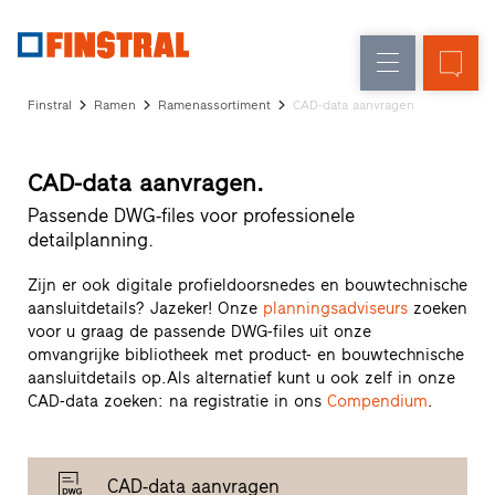
FL
Raamvervanging
Ramen
Onderneming
Referenties
Finstral
Ramen
Ramenassortiment
CAD-data aanvragen
Nieuw-/Verbouwing
Huisdeuren
Architectenservice
Partnerprogramma
Glasgevels
CAD-data aanvragen.
Studio
zoeken
Passende DWG-files voor professionele
Snelle
detailplanning.
toegang
Zijn er ook digitale profieldoorsnedes en bouwtechnische
aansluitdetails? Jazeker! Onze
planningsadviseurs
zoeken
voor u graag de passende DWG-files uit onze
omvangrijke bibliotheek met product- en bouwtechnische
aansluitdetails op.Als alternatief kunt u ook zelf in onze
CAD-data zoeken: na registratie in ons
Compendium
.
CAD-data aanvragen