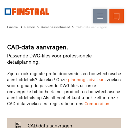
FL
Raamvervanging
Ramen
Onderneming
Referenties
Finstral
Ramen
Ramenassortiment
CAD-data aanvragen
Nieuw-/Verbouwing
Huisdeuren
Architectenservice
Partnerprogramma
Glasgevels
CAD-data aanvragen.
Studio
zoeken
Passende DWG-files voor professionele
Snelle
detailplanning.
toegang
Zijn er ook digitale profieldoorsnedes en bouwtechnische
aansluitdetails? Jazeker! Onze
planningsadviseurs
zoeken
voor u graag de passende DWG-files uit onze
omvangrijke bibliotheek met product- en bouwtechnische
aansluitdetails op.Als alternatief kunt u ook zelf in onze
CAD-data zoeken: na registratie in ons
Compendium
.
CAD-data aanvragen