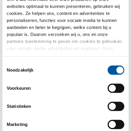
Land*
websites optimaal te kunnen presenteren, gebruiken wij
cookies. Ze helpen ons, content en advertenties te
Kiezen
personaliseren, functies voor sociale media te kunnen
aanbieden en beter te begrijpen, welke content bij u
populair is. Daarom verzoeken wij u, ons en onze
Selectie CAD-data voor vleugelvarianten
partners toestemming te geven om cookies te gebruiken
voor sociale media, advertenties en analyses. Onze
partners kunnen deze informatie met andere gegevens
combineren, die u aan hen verstrekt heeft of die ze in het
Toestemmingsselectie
kader van uw gebruik van de diensten hebben
Noodzakelijk
verzameld. Hartelijk dank.
Voorkeuren
FIN-Window Vast raam 77
Statistieken
Kunststof-Kunststof
Marketing
Stuur mij a.u.b. de volgende CAD-details toe*