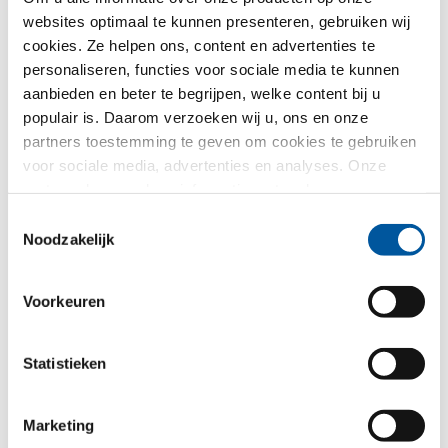
Land*
websites optimaal te kunnen presenteren, gebruiken wij
cookies. Ze helpen ons, content en advertenties te
Kiezen
personaliseren, functies voor sociale media te kunnen
aanbieden en beter te begrijpen, welke content bij u
populair is. Daarom verzoeken wij u, ons en onze
Selectie CAD-data voor vleugelvarianten
partners toestemming te geven om cookies te gebruiken
voor sociale media, advertenties en analyses. Onze
partners kunnen deze informatie met andere gegevens
combineren, die u aan hen verstrekt heeft of die ze in het
Toestemmingsselectie
kader van uw gebruik van de diensten hebben
Noodzakelijk
verzameld. Hartelijk dank.
Voorkeuren
FIN-Window Classic-line 124
Statistieken
Kunststof-Kunststof
Marketing
Stuur mij a.u.b. de volgende CAD-details toe*