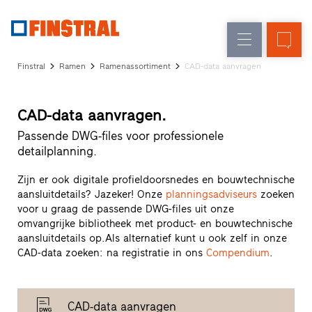
FL
Raamvervanging
Ramen
Onderneming
Referenties
Finstral
Ramen
Ramenassortiment
CAD-data aanvragen
Nieuw-/Verbouwing
Huisdeuren
Architectenservice
Partnerprogramma
Glasgevels
CAD-data aanvragen.
Studio
zoeken
Passende DWG-files voor professionele
Snelle
detailplanning.
toegang
Zijn er ook digitale profieldoorsnedes en bouwtechnische
aansluitdetails? Jazeker! Onze
planningsadviseurs
zoeken
voor u graag de passende DWG-files uit onze
omvangrijke bibliotheek met product- en bouwtechnische
aansluitdetails op.Als alternatief kunt u ook zelf in onze
CAD-data zoeken: na registratie in ons
Compendium
.
CAD-data aanvragen