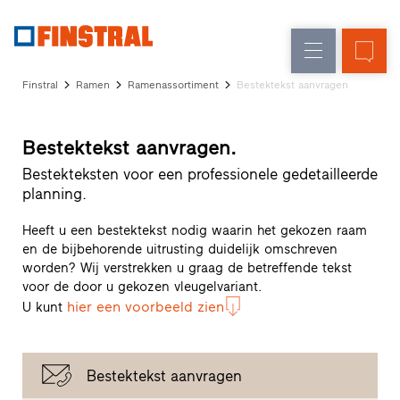
FL
Raamvervanging
Ramen
Onderneming
Referenties
Finstral
Ramen
Ramenassortiment
Bestektekst aanvragen
Nieuw-/Verbouwing
Huisdeuren
Architectenservice
Partnerprogramma
Glasgevels
Bestektekst aanvragen.
Studio
zoeken
Bestekteksten voor een professionele gedetailleerde
Snelle
planning.
toegang
Heeft u een bestektekst nodig waarin het gekozen raam
en de bijbehorende uitrusting duidelijk omschreven
worden? Wij verstrekken u graag de betreffende tekst
voor de door u gekozen vleugelvariant.
hier een voorbeeld zien
U kunt
Bestektekst aanvragen