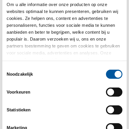
Om u alle informatie over onze producten op onze
Land*
websites optimaal te kunnen presenteren, gebruiken wij
cookies. Ze helpen ons, content en advertenties te
Kiezen
personaliseren, functies voor sociale media te kunnen
aanbieden en beter te begrijpen, welke content bij u
populair is. Daarom verzoeken wij u, ons en onze
Selectie CAD-data voor vleugelvarianten
partners toestemming te geven om cookies te gebruiken
voor sociale media, advertenties en analyses. Onze
partners kunnen deze informatie met andere gegevens
combineren, die u aan hen verstrekt heeft of die ze in het
Toestemmingsselectie
kader van uw gebruik van de diensten hebben
Noodzakelijk
verzameld. Hartelijk dank.
Voorkeuren
FIN-Window Slim-line Twin
Statistieken
90
Kunststof-Kunststof
Marketing