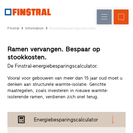
FL
Raamvervanging
Ramen
Onderneming
Referenties
Finstral
Information
Energiebesparingscalculator
Nieuw-/Verbouwing
Huisdeuren
Architectenservice
Partnerprogramma
Glasgevels
Ramen vervangen. Bespaar op
Studio
stookkosten.
zoeken
Snelle
De Finstral-energiebesparingscalculator.
toegang
Vooral voor gebouwen van meer dan 15 jaar oud moet u
denken aan structurele warmte-isolatie. Gerichte
maatregelen, zoals investeren in nieuwe warmte-
isolerende ramen, verdienen zich snel terug.
Energiebesparingscalculator