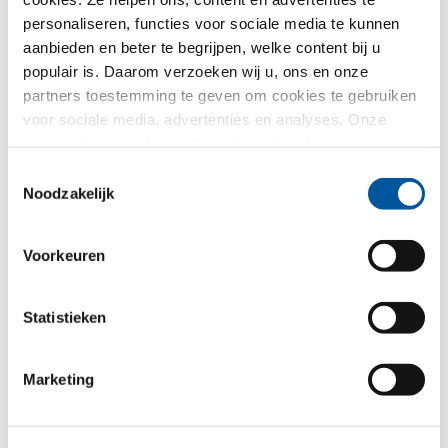
Uw gemiddelde verwarmingskosten
personaliseren, functies voor sociale media te kunnen
Consumentencentrum Zuid-Tirol
prijzen volgens het
aanbieden en beter te begrijpen, welke content bij u
populair is. Daarom verzoeken wij u, ons en onze
partners toestemming te geven om cookies te gebruiken
Uw gemiddelde verwarmingskosten
voor sociale media, advertenties en analyses. Onze
partners kunnen deze informatie met andere gegevens
combineren, die u aan hen verstrekt heeft of die ze in het
Toestemmingsselectie
€
/
kader van uw gebruik van de diensten hebben
Noodzakelijk
verzameld. Hartelijk dank.
Valuta:
€
CHF
GBP
CZK
Voorkeuren
Energiebesparing met raamvervanging
Statistieken
moderne Finstral-ramen
moderne Finstral-ramen
met dubbele beglazing (U
met driedubbele beglazing
W
(U
0,82 W/m²K)
1,2 W/m²K)
Marketing
W
besparing op verwarmingskosten per jaar