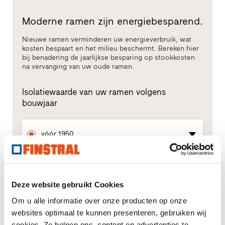
Moderne ramen zijn energiebesparend.
Nieuwe ramen verminderen uw energieverbruik, wat
kosten bespaart en het milieu beschermt. Bereken hier
bij benadering de jaarlijkse besparing op stookkosten
na vervanging van uw oude ramen.
Isolatiewaarde van uw ramen volgens
bouwjaar
vóór 1950
(
U
5,9
W/m²K
)
W
Uw raamoppervlak
Deze website gebruikt Cookies
ramen
=
in standaardgrootte 1,23 x
Om u alle informatie over onze producten op onze
m²
1,48 m
websites optimaal te kunnen presenteren, gebruiken wij
cookies. Ze helpen ons, content en advertenties te