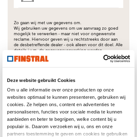
Zo gaan wij met uw gegevens om.
Wij gebruiken uw gegevens om uw aanvraag zo goed
mogelijk te verwerken - maar niet voor ongewenste
reclame. Hiervoor geven wij u rechtstreeks door aan
de desbetreffende dealer - ook alleen voor dit doel. Alle
details i.v.m. de gegevensverwerking worden
beschreven in deze
privacyverklaring
.
Voor welk thema heeft u vooral interesse?
Deze website gebruikt Cookies
Ramen
Om u alle informatie over onze producten op onze
websites optimaal te kunnen presenteren, gebruiken wij
Huisdeuren
cookies. Ze helpen ons, content en advertenties te
personaliseren, functies voor sociale media te kunnen
Glasgevels
aanbieden en beter te begrijpen, welke content bij u
populair is. Daarom verzoeken wij u, ons en onze
Raamvervanging
partners toestemming te geven om cookies te gebruiken