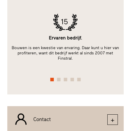
15
Ervaren bedrijf.
Bouwen is een kwestie van ervaring. Daar kunt u hier van
B
m,
profiteren, want dit bedrijf werkt al sinds 2007 met
W
Finstral.
Contact