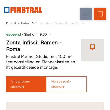
FL
Raamvervanging
Ramen
Onderneming
Referenties
Finstral
Partner
Zonta infissi - Finstral Partner Studio
Nieuw-/Verbouwing
Huisdeuren
Architectenservice
Geopend
Sluit om 19:30
Partnerprogramma
Glasgevels
Studio
Zonta infissi: Ramen –
zoeken
Roma
Snelle
Finstral Partner Studio met 100 m²
toegang
tentoonstelling en Planner-kasten en
ift gecertificeerde montage.
Showroom-
Huisbezoek-
afspraak
afspraak