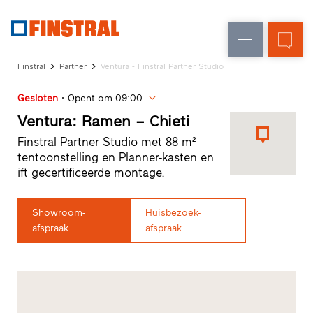
FL
Raamvervanging
Ramen
Onderneming
Referenties
Finstral
Partner
Ventura - Finstral Partner Studio
Nieuw-/Verbouwing
Huisdeuren
Architectenservice
Gesloten
Opent om 09:00
Partnerprogramma
Glasgevels
Studio
Ventura: Ramen – Chieti
zoeken
Finstral Partner Studio met 88 m²
Snelle
tentoonstelling en Planner-kasten en
toegang
ift gecertificeerde montage.
Showroom-
Huisbezoek-
afspraak
afspraak