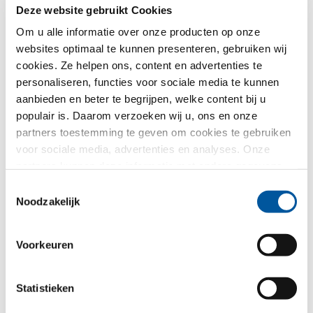
Deze website gebruikt Cookies
Zo gaan wij met uw gegevens om.
Wij gebruiken uw gegevens om uw aanvraag zo goed
Om u alle informatie over onze producten op onze
mogelijk te verwerken - maar niet voor ongewenste
websites optimaal te kunnen presenteren, gebruiken wij
reclame. Hiervoor geven wij u rechtstreeks door aan
cookies. Ze helpen ons, content en advertenties te
de desbetreffende dealer - ook alleen voor dit doel. Alle
details i.v.m. de gegevensverwerking worden
personaliseren, functies voor sociale media te kunnen
beschreven in deze
privacyverklaring
.
aanbieden en beter te begrijpen, welke content bij u
populair is. Daarom verzoeken wij u, ons en onze
Voor welk thema heeft u vooral interesse?
partners toestemming te geven om cookies te gebruiken
voor sociale media, advertenties en analyses. Onze
partners kunnen deze informatie met andere gegevens
Ramen
combineren, die u aan hen verstrekt heeft of die ze in het
Toestemmingsselectie
kader van uw gebruik van de diensten hebben
Huisdeuren
Noodzakelijk
verzameld. Hartelijk dank.
Glasgevels
Voorkeuren
Raamvervanging
Statistieken
Nieuw-/Verbouwing