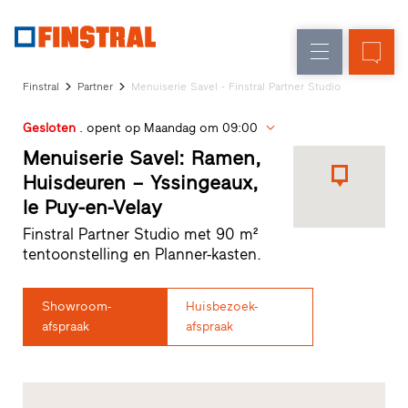
FL
Raamvervanging
Ramen
Onderneming
Referenties
Finstral
Partner
Menuiserie Savel - Finstral Partner Studio
Nieuw-/Verbouwing
Huisdeuren
Architectenservice
Gesloten
. opent op Maandag om 09:00
Partnerprogramma
Glasgevels
Studio
Menuiserie Savel: Ramen,
zoeken
Huisdeuren – Yssingeaux,
Snelle
le Puy-en-Velay
toegang
Finstral Partner Studio met 90 m²
tentoonstelling en Planner-kasten.
Showroom-
Huisbezoek-
afspraak
afspraak