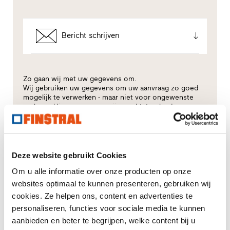
Bericht schrijven
Zo gaan wij met uw gegevens om.
Wij gebruiken uw gegevens om uw aanvraag zo goed
mogelijk te verwerken - maar niet voor ongewenste
reclame. Hiervoor geven wij u rechtstreeks door aan
de desbetreffende dealer - ook alleen voor dit doel. Alle
details i.v.m. de gegevensverwerking worden
beschreven in deze
privacyverklaring
.
Deze website gebruikt Cookies
Voor welk thema heeft u vooral interesse?
Om u alle informatie over onze producten op onze
websites optimaal te kunnen presenteren, gebruiken wij
Ramen
cookies. Ze helpen ons, content en advertenties te
personaliseren, functies voor sociale media te kunnen
Huisdeuren
aanbieden en beter te begrijpen, welke content bij u