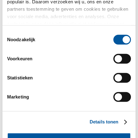
populair is. Daarom verzoeken wij u, ons en onze
Glasgevels
partners toestemming te geven om cookies te gebruiken
voor sociale media, advertenties en analyses. Onze
Raamvervanging
partners kunnen deze informatie met andere gegevens
combineren, die u aan hen verstrekt heeft of die ze in het
Toestemmingsselectie
Nieuw-/Verbouwing
kader van uw gebruik van de diensten hebben
Noodzakelijk
verzameld. Hartelijk dank.
Uw bericht
Voorkeuren
Statistieken
Marketing
Details tonen
Uw persoonlijke gegevens