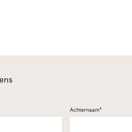
vens
Achternaam*