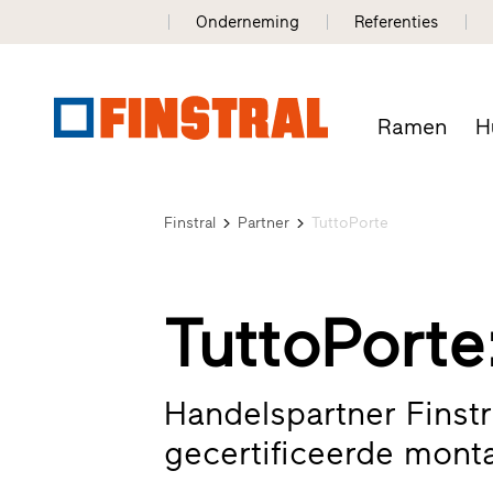
Onderneming
Referenties
Ramen
H
Finstral
Partner
TuttoPorte
TuttoPorte
Handelspartner Finstr
gecertificeerde mont