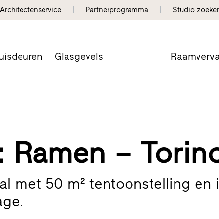
Architectenservice
Partnerprogramma
Studio zoeke
uisdeuren
Glasgevels
Raamverv
: Ramen – Torin
al met 50 m² tentoonstelling en i
age.