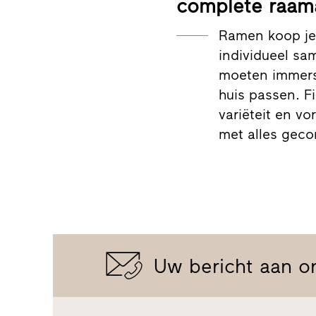
complete raam
Ramen koop je 
individueel sa
moeten immers 
huis passen. Fi
variëteit en vo
met alles gec
Uw bericht aan o