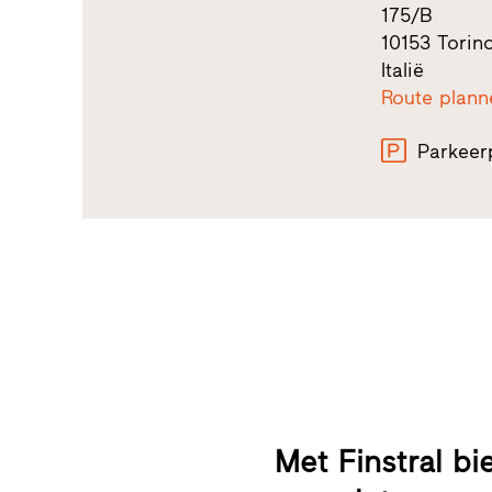
175/B
10153 Torin
Italië
Route plann
Parkeer
Met Finstral bi