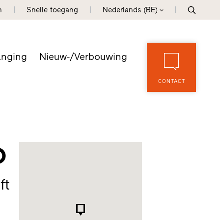
n
Snelle toegang
Nederlands (BE)
anging
Nieuw-/Verbouwing
CONTACT
o
ft