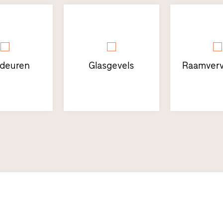
sdeuren
Glasgevels
Raamverv