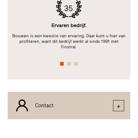
35
Ervaren bedrijf.
Bouwen is een kwestie van ervaring. Daar kunt u hier van
t
profiteren, want dit bedrijf werkt al sinds 1991 met
Finstral.
fu
Contact