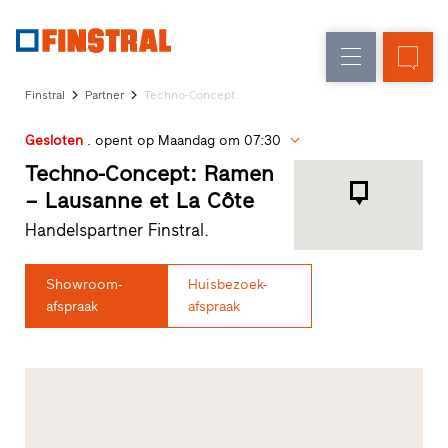
FL
Raamvervanging
Ramen
Onderneming
Referenties
Finstral
Partner
Techno-Concept
Nieuw-/Verbouwing
Huisdeuren
Architectenservice
Gesloten
. opent op Maandag om 07:30
Partnerprogramma
Glasgevels
Studio
Techno-Concept: Ramen
zoeken
– Lausanne et La Côte
Snelle
Handelspartner Finstral.
toegang
Showroom-
Huisbezoek-
afspraak
afspraak