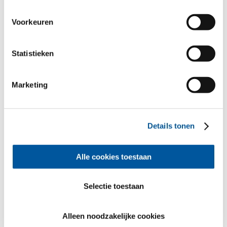
verzameld. Hartelijk dank.
Voorkeuren
Statistieken
Uw persoonlijke gegevens
Marketing
*Verplichte velden
De heer
Mevrouw
Voornaam*
Details tonen
Alle cookies toestaan
Achternaam*
Selectie toestaan
Alleen noodzakelijke cookies
Hoe mogen wij contact met u opnemen?