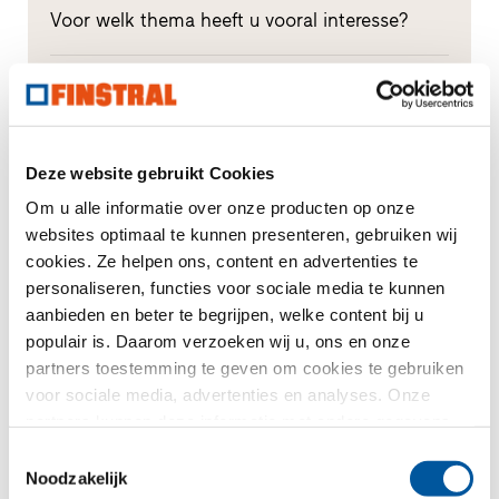
Voor welk thema heeft u vooral interesse?
Ramen
Huisdeuren
Deze website gebruikt Cookies
Glasgevels
Om u alle informatie over onze producten op onze
websites optimaal te kunnen presenteren, gebruiken wij
Raamvervanging
cookies. Ze helpen ons, content en advertenties te
personaliseren, functies voor sociale media te kunnen
Nieuw-/Verbouwing
aanbieden en beter te begrijpen, welke content bij u
populair is. Daarom verzoeken wij u, ons en onze
partners toestemming te geven om cookies te gebruiken
Uw bericht
voor sociale media, advertenties en analyses. Onze
partners kunnen deze informatie met andere gegevens
combineren, die u aan hen verstrekt heeft of die ze in het
Toestemmingsselectie
kader van uw gebruik van de diensten hebben
Noodzakelijk