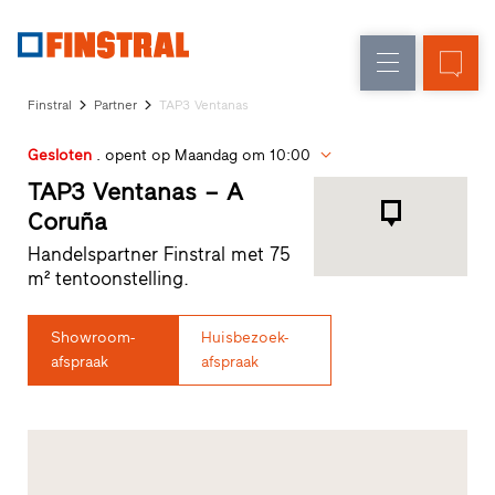
FL
Raamvervanging
Ramen
Onderneming
Referenties
Finstral
Partner
TAP3 Ventanas
Nieuw-/Verbouwing
Huisdeuren
Architectenservice
Gesloten
. opent op Maandag om 10:00
Partnerprogramma
Glasgevels
Studio
TAP3 Ventanas – A
zoeken
Coruña
Snelle
Handelspartner Finstral met 75
toegang
m² tentoonstelling.
Showroom-
Huisbezoek-
afspraak
afspraak