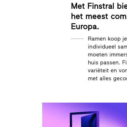
Met Finstral b
het meest com
Europa.
Ramen koop je 
individueel sa
moeten immers 
huis passen. Fi
variëteit en vo
met alles gec