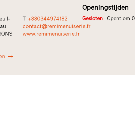
Openingstijden
euil-
T
+330344974182
Gesloten
Opent om 0
eau
contact@remimenuiserie.fr
SONS
www.remimenuiserie.fr
en