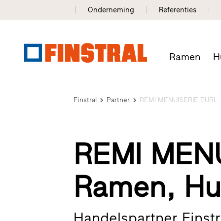
Onderneming
Referenties
Ramen
H
Finstral
Partner
REMI MENUISERIE EURL
REMI MENU
Ramen, Hu
Handelspartner Finstr