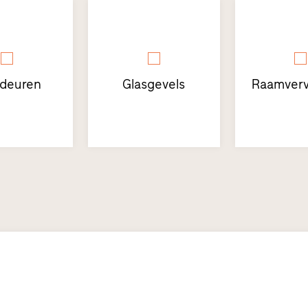
sdeuren
Glasgevels
Raamverv