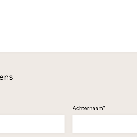
vens
Achternaam*