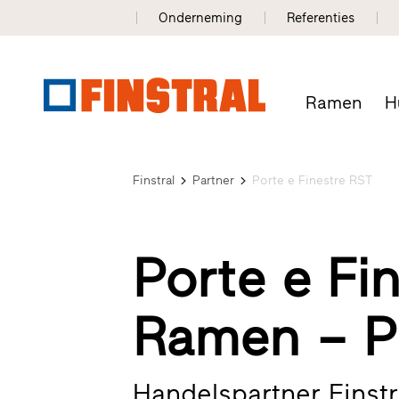
Onderneming
Referenties
Ramen
H
Finstral
Partner
Porte e Finestre RST
Porte e Fi
Ramen – P
Handelspartner Finstr