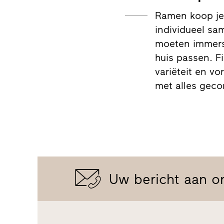
Ramen koop je 
individueel sa
moeten immers 
huis passen. Fi
variëteit en vo
met alles gec
Uw bericht aan o