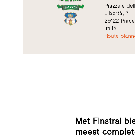
Piazzale del
Libertà, 7
29122 Piac
Italië
Route plann
Met Finstral bi
meest complet