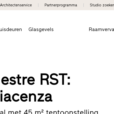
Architectenservice
Partnerprogramma
Studio zoeke
uisdeuren
Glasgevels
Raamverv
nestre RST:
iacenza
al met 45 m² tentoonstelling.