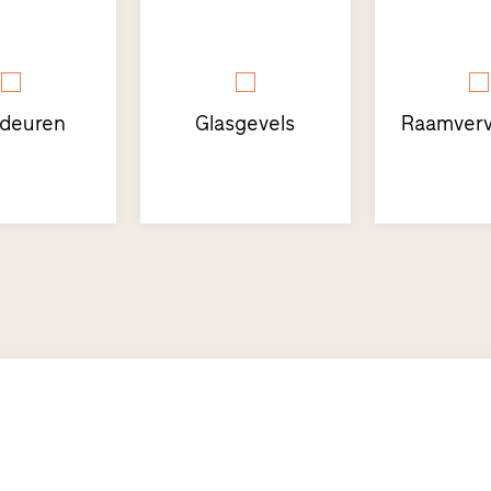
sdeuren
Glasgevels
Raamverv