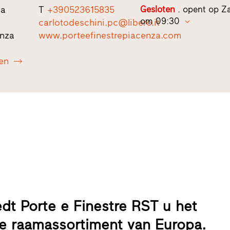
la
T
+390523615835
Gesloten
. opent op Z
om 09:30
carlotodeschini.pc@libero.it
enza
www.porteefinestrepiacenza.com
en
edt Porte e Finestre RST u het
e raamassortiment van Europa.