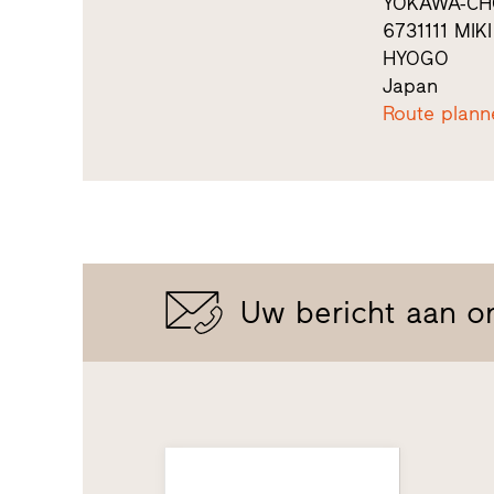
YOKAWA-CH
6731111 MIKI
HYOGO
Japan
Route plann
Uw bericht aan o