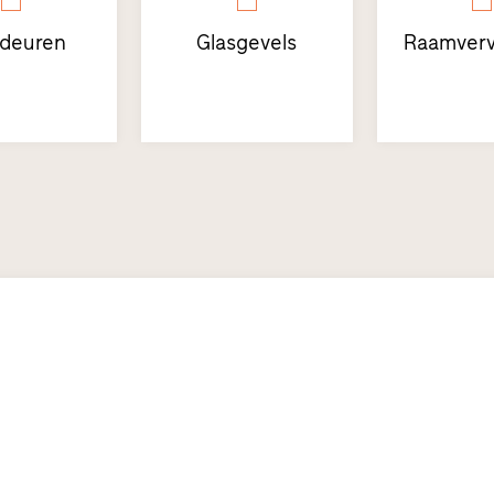
sdeuren
Glasgevels
Raamverv