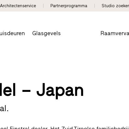
Architectenservice
Partnerprogramma
Studio zoeke
uisdeuren
Glasgevels
Raamverv
el – Japan
al.
el Finstral-dealer. Het Zuid-Tiroolse familiebedrij