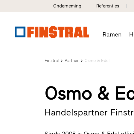
Onderneming
Referenties
Ramen
H
Finstral
Partner
Osmo & Edel
Osmo & Ed
Handelspartner Finstr
Sinds 2008 is Osmo & Edel officie