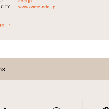
O
edel.jp
 CITY
www.osmo-edel.jp
en
ns