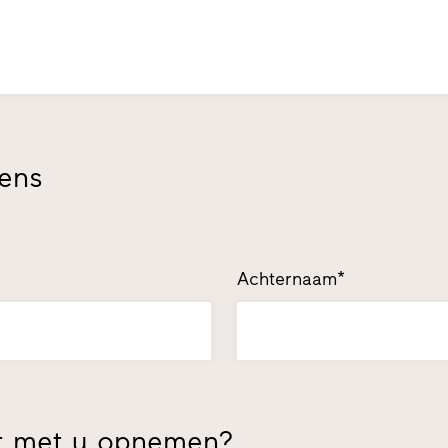
vens
Achternaam*
t met u opnemen?