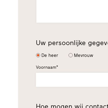
Uw persoonlijke gege
De heer
Mevrouw
Voornaam*
Hoe mogen wij contac