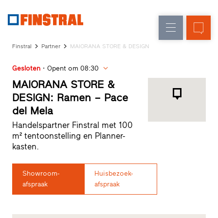
FL
Raamvervanging
Ramen
Onderneming
Referenties
Finstral
Partner
MAIORANA STORE & DESIGN
Nieuw-/Verbouwing
Huisdeuren
Architectenservice
Gesloten
Opent om 08:30
Partnerprogramma
Glasgevels
Studio
MAIORANA STORE &
zoeken
DESIGN: Ramen – Pace
Snelle
del Mela
toegang
Handelspartner Finstral met 100
m² tentoonstelling en Planner-
kasten.
Showroom-
Huisbezoek-
afspraak
afspraak