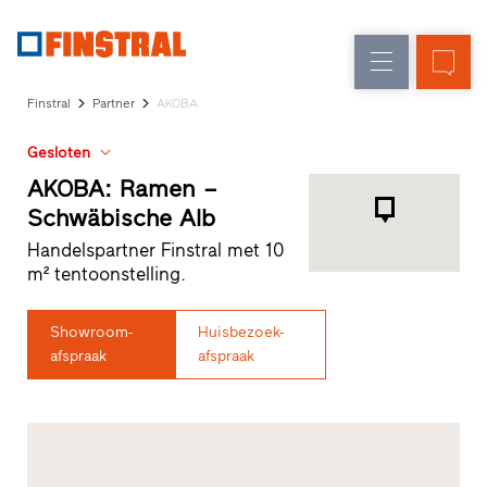
FL
Raamvervanging
Ramen
Onderneming
Referenties
Finstral
Partner
AKOBA
Nieuw-/Verbouwing
Huisdeuren
Architectenservice
Gesloten
Partnerprogramma
Glasgevels
Studio
AKOBA: Ramen –
zoeken
Schwäbische Alb
Snelle
Handelspartner Finstral met 10
toegang
m² tentoonstelling.
Showroom-
Huisbezoek-
afspraak
afspraak