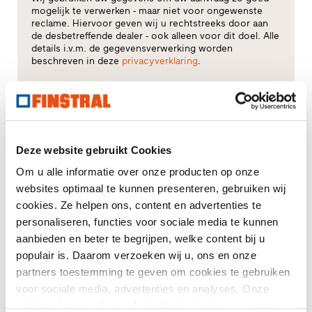
mogelijk te verwerken - maar niet voor ongewenste
reclame. Hiervoor geven wij u rechtstreeks door aan
de desbetreffende dealer - ook alleen voor dit doel. Alle
details i.v.m. de gegevensverwerking worden
beschreven in deze
privacyverklaring
.
Voor welk thema heeft u vooral interesse?
Ramen
Deze website gebruikt Cookies
Huisdeuren
Om u alle informatie over onze producten op onze
websites optimaal te kunnen presenteren, gebruiken wij
Glasgevels
cookies. Ze helpen ons, content en advertenties te
personaliseren, functies voor sociale media te kunnen
Raamvervanging
aanbieden en beter te begrijpen, welke content bij u
populair is. Daarom verzoeken wij u, ons en onze
Nieuw-/Verbouwing
partners toestemming te geven om cookies te gebruiken
voor sociale media, advertenties en analyses. Onze
partners kunnen deze informatie met andere gegevens