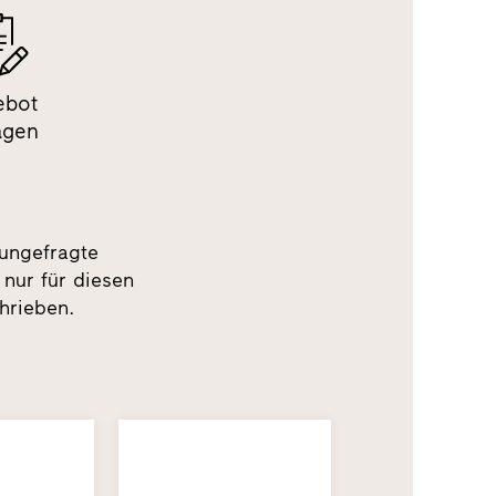
ebot
agen
 ungefragte
 nur für diesen
hrieben.