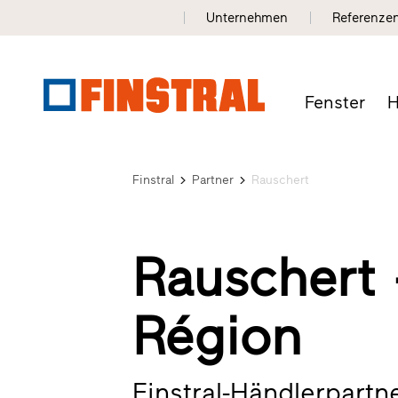
Unternehmen
Referenze
Fenster
H
Finstral
Partner
Rauschert
Rauschert 
Région
Finstral-Händlerpartne