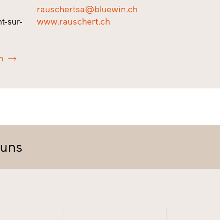
rauschertsa@bluewin.ch
t-sur-
www.rauschert.ch
n
 uns