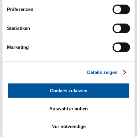
Planen Sie Ihre Fenster.
Präferenzen
Wählen Sie Funktion und Ästhetik Ihrer Fenster,
Balkontüren und Fensterwände. Komponieren Sie Ihre
Statistiken
Auswahl.
Fenster-Planer aufrufen
Marketing
Details zeigen
Cookies zulassen
Auswahl erlauben
Nur notwendige