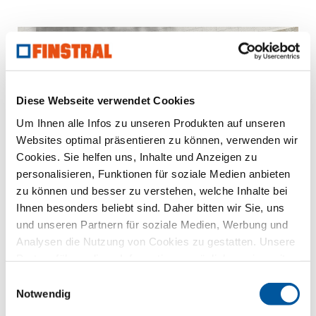
Diese Webseite verwendet Cookies
Um Ihnen alle Infos zu unseren Produkten auf unseren
Websites optimal präsentieren zu können, verwenden wir
Cookies. Sie helfen uns, Inhalte und Anzeigen zu
personalisieren, Funktionen für soziale Medien anbieten
zu können und besser zu verstehen, welche Inhalte bei
Ihnen besonders beliebt sind. Daher bitten wir Sie, uns
und unseren Partnern für soziale Medien, Werbung und
Analysen die Nutzung von Cookies zu gestatten. Unsere
Partner führen diese Informationen möglicherweise mit
weiteren Daten zusammen, die Sie ihnen bereitgestellt
Einwilligungsauswahl
haben oder die sie im Rahmen Ihrer Nutzung der Dienste
Notwendig
gesammelt haben. Vielen Dank.