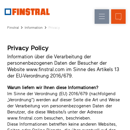
D
Fensteraustausch
Fenster
Unternehmen
Referenzen
Finstral
Information
Privacy
Neu-/Umbau
Haustüren
Architekten-
Service
Glaswände
Privacy Policy
Partner-
Programm
Information über die Verarbeitung der
Händlersuche
personenbezogenen Daten der Besucher der
Schnelleinstiege
Website www.finstral.com im Sinne des Artikels 13
der EU-Verordnung 2016/679.
Warum liefern wir Ihnen diese Informationen?
Im Sinne der Verordnung (EU) 2016/679 (nachfolgend
„Verordnung“) werden auf dieser Seite die Art und Weise
der Verarbeitung von personenbezogenen Daten der
Benutzer, die diese Website/s unter der Adresse
www.finstral.com besuchen, beschrieben.
Diese Informationen betreffen keine anderen Websites,