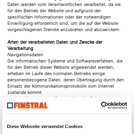
Daten werden vom Verantwortlichen verarbeitet, da sie
für den Betrieb der Website und aufgrund der
spezifischen Informationen oder der notwendigen
Einwilligung erforderlich sind, um die auf der Website
vorgeschlagenen Dienste anzubieten und abzuwickeln.
Arten der verarbeiteten Daten und Zwecke der
Verarbeitung
Navigationsdaten
Die informatischen Systeme und Softwareverfahren, die
für den Betrieb dieser Website angewendet werden,
erheben im Laufe des normalen Betriebs einige
personenbezogene Daten, deren Übertragung durch den
Einsatz der Kommunikationsprotokolle vom Internet
zustande kommt.
In diese Kategorie von Daten fallen die IP-Adressen oder
die Namen der Domains der Computer und Endgeräte,
die von den Benutzern verwendet werden, die Adressen
als URI/URL (Uniform Ressource Identifier/Locator) der
beantragten Ressourcen, die Uhrzeit der Abfrage, die
Diese Webseite verwendet Cookies
Methode, mit der die Abfrage an den Server geschickt