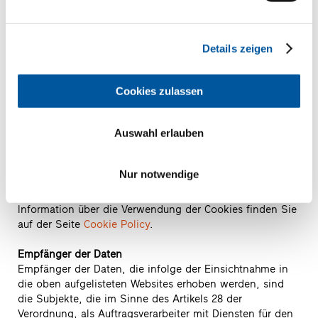
Der fakultative, ausdrückliche und freiwillige Versand von
Nachrichten an die Kontaktadressen sowie das Ausfüllen
und die Übermittlung der auf den Websites vorgesehenen
Webformulare führen dazu, dass jene Kontaktdaten des
Details zeigen
Absenders gesammelt werden, welche für eine Antwort
erforderlich sind, sowie alle in den Mitteilungen
enthaltenen personenbezogenen Daten.
Cookies zulassen
Spezifische Informationen werden auf den Seiten über
die Gewährung der jeweiligen Dienste veröffentlicht.
Auswahl erlauben
Cookies und andere Systeme der Rückverfolgbarkeit
Auf dieser Website kommen sowohl technische Cookies
Nur notwendige
(Navigations- und Funktionscookies) als auch
Profilierungs-Cookies zum Einsatz. Die vollständige
Information über die Verwendung der Cookies finden Sie
auf der Seite
Cookie Policy
.
Empfänger der Daten
Empfänger der Daten, die infolge der Einsichtnahme in
die oben aufgelisteten Websites erhoben werden, sind
die Subjekte, die im Sinne des Artikels 28 der
Verordnung, als Auftragsverarbeiter mit Diensten für den