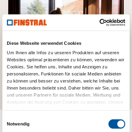
Diese Webseite verwendet Cookies
Um Ihnen alle Infos zu unseren Produkten auf unseren
Websites optimal präsentieren zu können, verwenden wir
Fenster-Vielfalt von Finstral.
Hi
Cookies. Sie helfen uns, Inhalte und Anzeigen zu
personalisieren, Funktionen für soziale Medien anbieten
on
Alle unsere Fenster haben eines gemeinsam: Sie erfüllen
Imm
zu können und besser zu verstehen, welche Inhalte bei
immer den höchsten Anspruch – nämlich Ihren.
Fins
Ihnen besonders beliebt sind. Daher bitten wir Sie, uns
Die Fensterwelt von Finstral
Die
und unseren Partnern für soziale Medien, Werbung und
Analysen die Nutzung von Cookies zu gestatten. Unsere
Partner führen diese Informationen möglicherweise mit
weiteren Daten zusammen, die Sie ihnen bereitgestellt
Einwilligungsauswahl
haben oder die sie im Rahmen Ihrer Nutzung der Dienste
Notwendig
gesammelt haben. Vielen Dank.