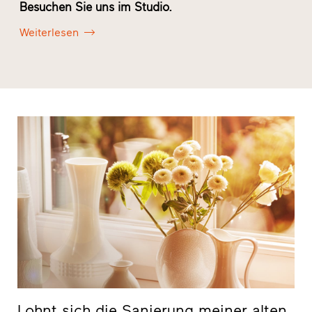
Fins
Besuchen Sie uns im Studio.
Zum
Weiterlesen
Lohnt sich die Sanierung meiner alten