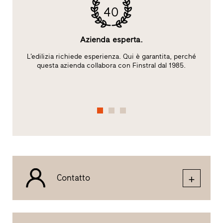
40
Azienda esperta.
L’edilizia richiede esperienza. Qui è garantita, perché
l
questa azienda collabora con Finstral dal 1985.
c
de
Contatto