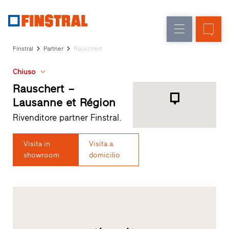
IT
Sostituzione
Finestre
Azienda
Realizzazioni
Finstral
Partner
Rauschert
Nuova
Porte
Servizi
costruzione
d’ingresso
Chiuso
per
il
Rauschert –
Pareti
progettista
Lausanne et Région
Programma
vetrate
Rivenditore partner Finstral.
per
Partner
Finstral
Visita in
Visita a
Ricerca
showroom
domicilio
rivenditori
Collegamenti
rapidi