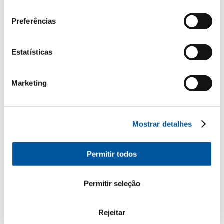
consentimento
Preferências
Os seus dados pessoais
Estatísticas
*Campos obrigatórios
Senhor
Senhora
Marketing
Nome*
Mostrar detalhes
Apelido*
Permitir todos
Permitir seleção
Como podemos entrar em contacto consigo?
E-Mail*
Rejeitar