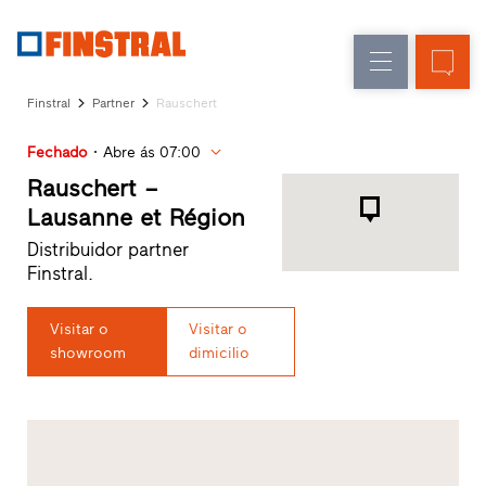
P
Renovação
Janelas
Empresa
Referências
Finstral
Partner
Rauschert
Obra
Portas
Serviço
nova
de
Fechado
Abre ás 07:00
para
arquitetos
entrada
Rauschert –
Programa
Lausanne et Région
Finstral
Envidraçados
Distribuidor partner
Partner
Finstral.
Procura
de
distribuidor
Visitar o
Visitar o
Acessos
showroom
dimicilio
rápidos