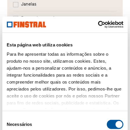
Janelas
Portas de entrada
Envidraçados
Esta página web utiliza cookies
Renovação
Para lhe apresentar todas as informações sobre o
Obra nova
produto no nosso site, utilizamos cookies. Estes,
ajudam-nos a personalizar conteúdos e anúncios, a
integrar funcionalidades para as redes sociais e a
A sua mensagem
compreender melhor quais os conteúdos mais
apreciados pelos utilizadores. Por isso, pedimos-lhe que
aceite o uso de cookies por nós e pelos nossos Partner
para fins de redes sociais, publicidade e estatística. Os
nossos Partner poderão combinar estas informações
com outros dados fornecidos por si ou recolhidos como
Seleção
parte da sua utilização do website. Obrigado.
Necessários
de