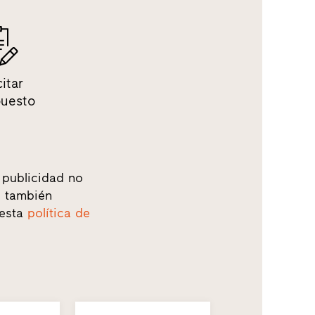
citar
puesto
 publicidad no
o, también
 esta
política de