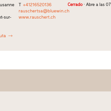
ausanne
T
+41216520136
Cerrado
Abre a las 0
rauschertsa@bluewin.ch
t-sur-
www.rauschert.ch
ruta