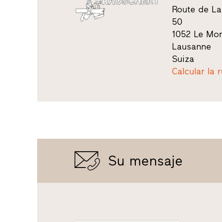
Route de L
50
1052 Le Mon
Lausanne
Suiza
Calcular la 
Su mensaje