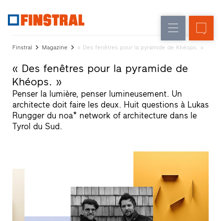
F
Rénovation
Fenêtres
L’entreprise
Références
Finstral
Magazine
« Des fenêtres pour la pyramide de Khéops. »
Construction
Portes
Service
« Des fenêtres pour la pyramide de
neuve
d'entrée
architectes
Khéops. »
Programme
Parois
Penser la lumière, penser lumineusement. Un
partenaires
architecte doit faire les deux. Huit questions à Lukas
Recherche
vitrées
Rungger du noa* network of architecture dans le
de
Tyrol du Sud.
distributeurs
Accès
rapides