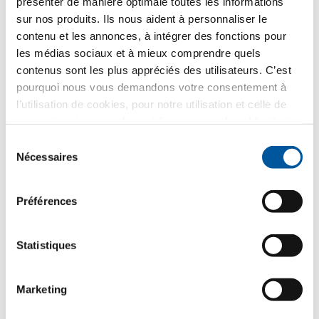
présenter de manière optimale toutes les informations
sur nos produits. Ils nous aident à personnaliser le
Framing Light.
contenu et les annonces, à intégrer des fonctions pour
les médias sociaux et à mieux comprendre quels
contenus sont les plus appréciés des utilisateurs. C’est
pourquoi nous vous demandons votre consentement à
l’utilisation de cookies, pour notre utilisation et celle de
nos partenaires pour les médias sociaux, la publicité et
l’analyse statistique. Nos partenaires peuvent combiner
Sélection
ces informations avec d’autres données que vous leur
Nécessaires
du
avez fournies ou qu’ils ont collectées dans le cadre de
consentement
votre utilisation des services web. Merci.
Préférences
Statistiques
« L’architecture est une promesse.
»
Marketing