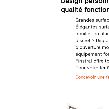
Design personn
qualité fonction
Grandes surface
Élégantes surf
douillet ou al
discret ? Dispo
d'ouverture mot
équipement fon
Finstral offre 
Pour votre fenê
Concevoir une f