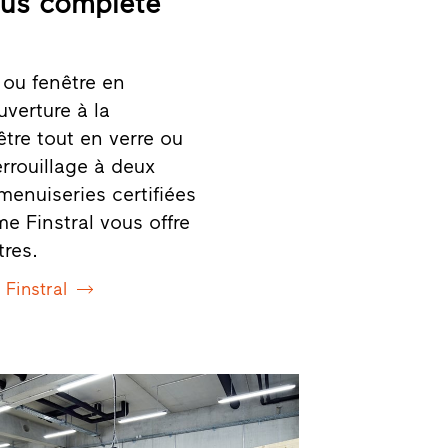
lus complète
 ou fenêtre en
verture à la
être tout en verre ou
rrouillage à deux
 menuiseries certifiées
e Finstral vous offre
tres.
 Finstral