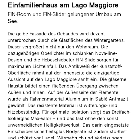
Einfamilienhaus am Lago Maggiore
FIN-Room und FIN-Slide: gelungener Umbau am
See.
Die gelbe Fassade des Gebäudes wird dezent
unterbrochen durch die Glasflächen des Wintergartens.
Dieser vergrößert nicht nur den Wohnraum. Die
dazugehörigen Oberlichter im schlanken Nova-line-
Design und die Hebeschiebetür FIN-Slide sorgen für
maximalen Lichteinfall. Das Antikweiß der Kunststoff-
Oberfläche rahmt auf der Innenseite die einzigartige
Aussicht auf den Lago Maggiore sanft ein. Die gläserne
Haustür bildet einen fließenden Übergang zwischen
Außen und Innen. Auf der Außenseite der Elemente
wurde als Rahmenmaterial Aluminium in Sablé Anthrazit
gewählt. Das resistente Material ist witterungs- und
hitzebeständig. Für optimale Isolation sorgt das Dreifach-
Isolierglas Max-Valor – und das fast ohne den sonst
unvermeidlichen Helligkeitsverlust. Das darin eingesetzte
Einscheibensicherheitsglas Bodysafe ist zudem stoßfest
und schützt vor Hagel, Wärmebruch und Verletzungen: