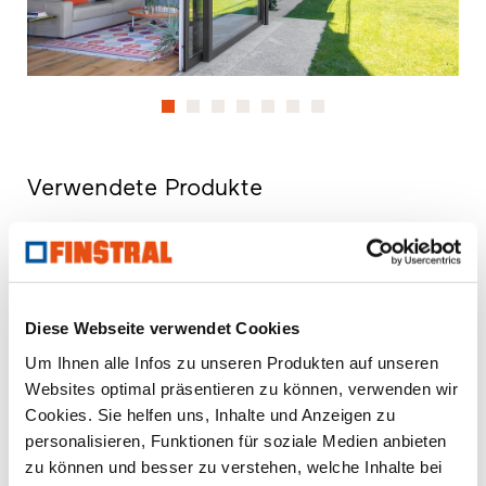
Verwendete Produkte
U
- Wärmedurchgangskoeffizient des Fensterelementes
w
R
- Schalldämmeigenschaften eines Fensters
w
npd
- no performance determined (keine Leistung
Diese Webseite verwendet Cookies
festgestellt)
Um Ihnen alle Infos zu unseren Produkten auf unseren
Websites optimal präsentieren zu können, verwenden wir
FIN-Window Nova-line N 90+8
Cookies. Sie helfen uns, Inhalte und Anzeigen zu
Aluminium-Kunststoff
personalisieren, Funktionen für soziale Medien anbieten
zu können und besser zu verstehen, welche Inhalte bei
Produktdatenblatt downloaden