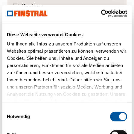
Haustüren
Glaswände
Diese Webseite verwendet Cookies
Fensteraustausch
Um Ihnen alle Infos zu unseren Produkten auf unseren
Neu-/Umbau
Websites optimal präsentieren zu können, verwenden wir
Cookies. Sie helfen uns, Inhalte und Anzeigen zu
personalisieren, Funktionen für soziale Medien anbieten
Ihre Mitteilung
zu können und besser zu verstehen, welche Inhalte bei
Ihnen besonders beliebt sind. Daher bitten wir Sie, uns
und unseren Partnern für soziale Medien, Werbung und
Analysen die Nutzung von Cookies zu gestatten. Unsere
Partner führen diese Informationen möglicherweise mit
weiteren Daten zusammen, die Sie ihnen bereitgestellt
Einwilligungsauswahl
haben oder die sie im Rahmen Ihrer Nutzung der Dienste
Notwendig
gesammelt haben. Vielen Dank.