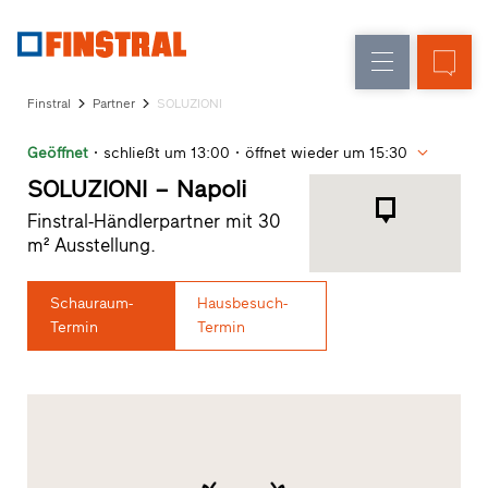
D
Fensteraustausch
Fenster
Unternehmen
Referenzen
Finstral
Partner
SOLUZIONI
Neu-/Umbau
Haustüren
Architekten-
Geöffnet
schließt um 13:00
öffnet wieder um 15:30
Service
Glaswände
Partner-
SOLUZIONI – Napoli
Programm
Finstral-Händlerpartner mit 30
Händlersuche
m² Ausstellung.
Schnelleinstiege
Schauraum-
Hausbesuch-
Termin
Termin