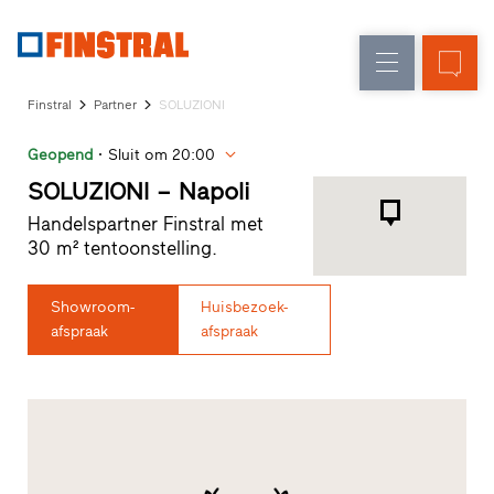
N
Renovatie
Kozijnen
Onderneming
Referenties
Finstral
Partner
SOLUZIONI
Nieuw-/Verbouw
Huisdeuren
Architecten-
Geopend
Sluit om 20:00
Service
Glasgevels
Showroom
SOLUZIONI – Napoli
Heeze
Handelspartner Finstral met
Showroom
30 m² tentoonstelling.
Hoofddorp
Showroom
Apeldoorn
Showroom-
Huisbezoek-
Snelle
afspraak
afspraak
toegang