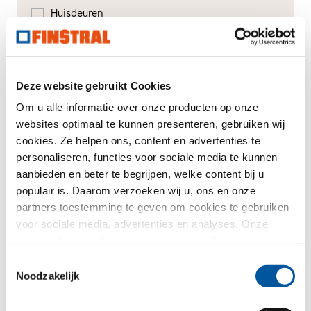
Huisdeuren
Glasgevels
Renovatie
Deze website gebruikt Cookies
Om u alle informatie over onze producten op onze
Nieuw-/Verbouw
websites optimaal te kunnen presenteren, gebruiken wij
cookies. Ze helpen ons, content en advertenties te
personaliseren, functies voor sociale media te kunnen
Uw bericht
aanbieden en beter te begrijpen, welke content bij u
populair is. Daarom verzoeken wij u, ons en onze
partners toestemming te geven om cookies te gebruiken
voor sociale media, advertenties en analyses. Onze
partners kunnen deze informatie met andere gegevens
combineren, die u aan hen verstrekt heeft of die ze in het
Toestemmingsselectie
kader van uw gebruik van de diensten hebben
Noodzakelijk
verzameld. Hartelijk dank.