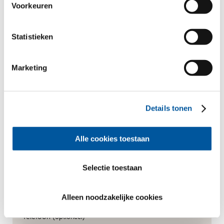
Voorkeuren
Uw persoonlijke gegevens
*Verplichte velden
Statistieken
Meneer
Mevrouw
Marketing
Voornaam*
Details tonen
Achternaam*
Alle cookies toestaan
Hoe mogen wij contact met U opnemen?
Selectie toestaan
E-Mail*
Alleen noodzakelijke cookies
Telefoon
(optioneel)