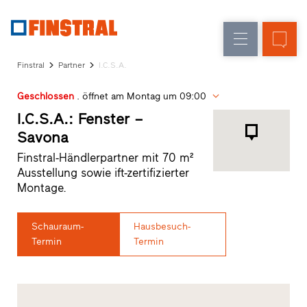
D
Fensteraustausch
Fenster
Unternehmen
Referenzen
Finstral
Partner
I.C.S.A.
Neu-/Umbau
Haustüren
Architekten-
Geschlossen
. öffnet am Montag um 09:00
Service
Glaswände
Partner-
I.C.S.A.: Fenster –
Programm
Savona
Händlersuche
Finstral-Händlerpartner mit 70 m²
Schnelleinstiege
Ausstellung sowie ift-zertifizierter
Montage.
Schauraum-
Hausbesuch-
Termin
Termin