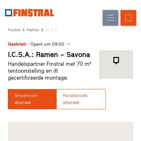
FL
Raamvervanging
Ramen
Onderneming
Referenties
Finstral
Partner
I.C.S.A.
Nieuw-/Verbouwing
Huisdeuren
Architectenservice
Gesloten
Opent om 09:00
Partnerprogramma
Glasgevels
Studio
I.C.S.A.: Ramen – Savona
zoeken
Handelspartner Finstral met 70 m²
Snelle
tentoonstelling en ift
toegang
gecertificeerde montage.
Showroom-
Huisbezoek-
afspraak
afspraak