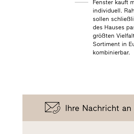
Fenster kauft 
individuell. R
sollen schließl
des Hauses pass
größten Vielfal
Sortiment in Eu
kombinierbar.
Ihre Nachricht an