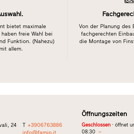
Auswahl.
Fachgerec
ent bietet maximale
Von der Planung des 
e haben freie Wahl bei
fachgerechten Einbau:
und Funktion. (Nahezu)
die Montage von Finst
mit allem.
Öffnungszeiten
vali, 24
T
+3906763886
Geschlossen
öffnet 
08:30
a
info@famip.it