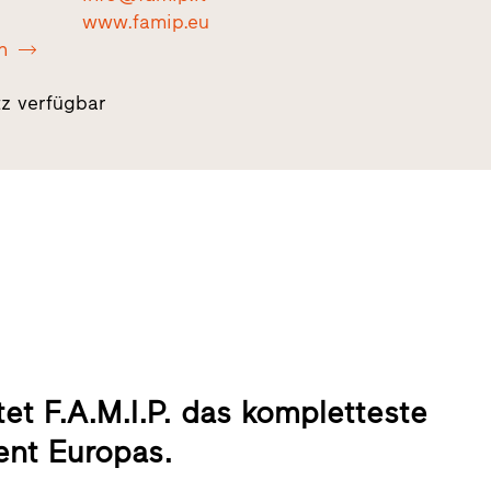
www.famip.eu
n
tz verfügbar
etet F.A.M.I.P. das kompletteste
ent Europas.