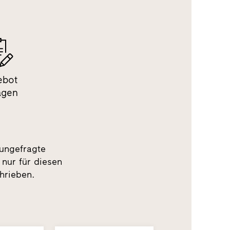
ebot
agen
 ungefragte
 nur für diesen
hrieben.