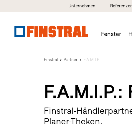
Unternehmen
Referenze
Fenster
H
Finstral
Partner
F.A.M.I.P.
F.A.M.I.P.
Finstral-Händlerpartn
Planer-Theken.