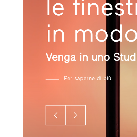
le finest
in modo
Venga in uno Studi
Per saperne di più