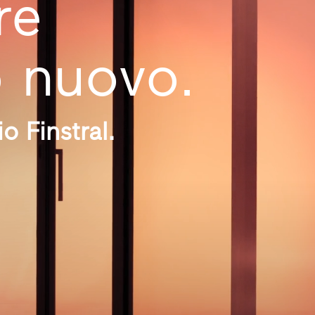
re
 nuovo.
o Finstral.