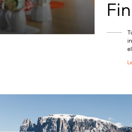
Fin
T
i
e
Le