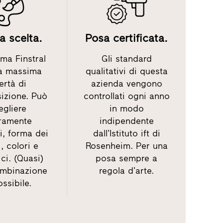
 scelta.
Posa certificata.
ma Finstral
Gli standard
la massima
qualitativi di questa
bertà di
azienda vengono
izione. Può
controllati ogni anno
egliere
in modo
eramente
indipendente
i, forma dei
dall’Istituto ift di
i, colori e
Rosenheim. Per una
ci. (Quasi)
posa sempre a
ombinazione
regola d’arte.
ssibile.