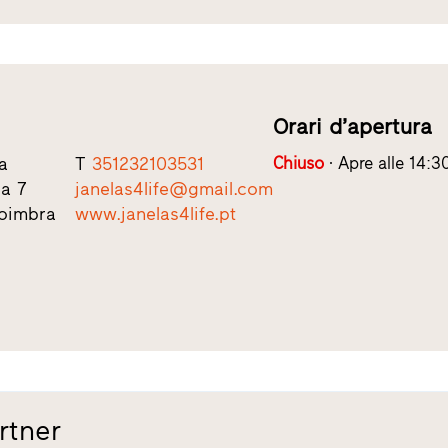
Orari d’apertura
a
T
351232103531
Chiuso
Apre alle 14:3
ja 7
janelas4life@gmail.com
oimbra
www.janelas4life.pt
rtner