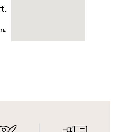
t.
ina