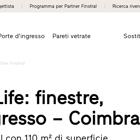
gettista
Programma per Partner Finstral
Ricerca riven
Porte d’ingresso
Pareti vetrate
Sosti
rtner Finstral
ife: finestre,
gresso – Coimbra
l con 110 m² di superficie