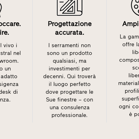
occare.
Progettazione
Ampia
ire.
accurata.
La gam
offre 
 vivo i
I serramenti non
li
stral nel
sono un prodotto
compos
owroom.
qualsiasi, ma
sc
o un
investimenti per
lib
adatto
decenni. Qui troverà
material
sigenza
il luogo perfetto
profil
 desk di
dove progettare le
superfi
nza.
Sue finestre – con
ogni c
una consulenza
è po
professionale.